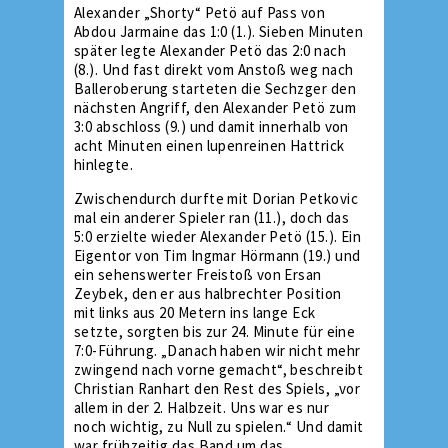
Alexander „Shorty“ Petö auf Pass von
Abdou Jarmaine das 1:0 (1.). Sieben Minuten
später legte Alexander Petö das 2:0 nach
(8.). Und fast direkt vom Anstoß weg nach
Balleroberung starteten die Sechzger den
nächsten Angriff, den Alexander Petö zum
3:0 abschloss (9.) und damit innerhalb von
acht Minuten einen lupenreinen Hattrick
hinlegte.
Zwischendurch durfte mit Dorian Petkovic
mal ein anderer Spieler ran (11.), doch das
5:0 erzielte wieder Alexander Petö (15.). Ein
Eigentor von Tim Ingmar Hörmann (19.) und
ein sehenswerter Freistoß von Ersan
Zeybek, den er aus halbrechter Position
mit links aus 20 Metern ins lange Eck
setzte, sorgten bis zur 24. Minute für eine
7:0-Führung. „Danach haben wir nicht mehr
zwingend nach vorne gemacht“, beschreibt
Christian Ranhart den Rest des Spiels, „vor
allem in der 2. Halbzeit. Uns war es nur
noch wichtig, zu Null zu spielen.“ Und damit
war frühzeitig das Band um das