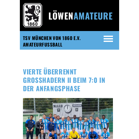
LÖWEN
AMATEURE
TSV MÜNCHEN VON 1860 E.V.
AMATEURFUSSBALL
VIERTE ÜBERRENNT
GROSSHADERN II BEIM 7:0 IN D
ER ANFANGSPHASE