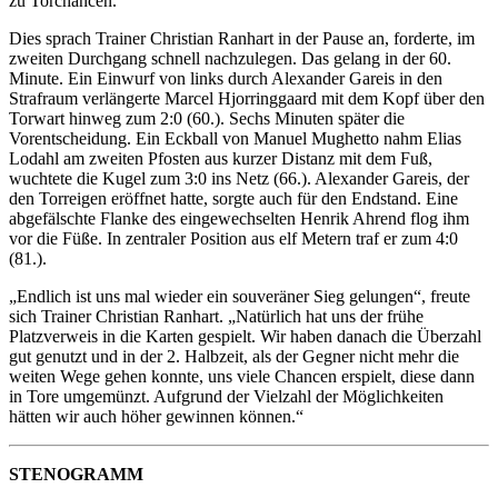
zu Torchancen.
Dies sprach Trainer Christian Ranhart in der Pause an, forderte, im
zweiten Durchgang schnell nachzulegen. Das gelang in der 60.
Minute. Ein Einwurf von links durch Alexander Gareis in den
Strafraum verlängerte Marcel Hjorringgaard mit dem Kopf über den
Torwart hinweg zum 2:0 (60.). Sechs Minuten später die
Vorentscheidung. Ein Eckball von Manuel Mughetto nahm Elias
Lodahl am zweiten Pfosten aus kurzer Distanz mit dem Fuß,
wuchtete die Kugel zum 3:0 ins Netz (66.). Alexander Gareis, der
den Torreigen eröffnet hatte, sorgte auch für den Endstand. Eine
abgefälschte Flanke des eingewechselten Henrik Ahrend flog ihm
vor die Füße. In zentraler Position aus elf Metern traf er zum 4:0
(81.).
„Endlich ist uns mal wieder ein souveräner Sieg gelungen“, freute
sich Trainer Christian Ranhart. „Natürlich hat uns der frühe
Platzverweis in die Karten gespielt. Wir haben danach die Überzahl
gut genutzt und in der 2. Halbzeit, als der Gegner nicht mehr die
weiten Wege gehen konnte, uns viele Chancen erspielt, diese dann
in Tore umgemünzt. Aufgrund der Vielzahl der Möglichkeiten
hätten wir auch höher gewinnen können.“
STENOGRAMM