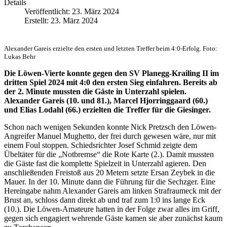
Details
Veröffentlicht: 23. März 2024
Erstellt: 23. März 2024
Alexander Gareis erzielte den ersten und letzten Treffer beim 4:0-Erfolg. Foto:
Lukas Behr
Die Löwen-Vierte konnte gegen den SV Planegg-Krailing II im
dritten Spiel 2024 mit 4:0 den ersten Sieg einfahren. Bereits ab
der 2. Minute mussten die Gäste in Unterzahl spielen.
Alexander Gareis (10. und 81.), Marcel Hjorringgaard (60.)
und Elias Lodahl (66.) erzielten die Treffer für die Giesinger.
Schon nach wenigen Sekunden konnte Nick Pretzsch den Löwen-
Angreifer Manuel Mughetto, der frei durch gewesen wäre, nur mit
einem Foul stoppen. Schiedsrichter Josef Schmid zeigte dem
Übeltäter für die „Notbremse“ die Rote Karte (2.). Damit mussten
die Gäste fast die komplette Spielzeit in Unterzahl agieren. Den
anschließenden Freistoß aus 20 Metern setzte Ersan Zeybek in die
Mauer. In der 10. Minute dann die Führung für die Sechzger. Eine
Hereingabe nahm Alexander Gareis am linken Strafraumeck mit der
Brust an, schloss dann direkt ab und traf zum 1:0 ins lange Eck
(10.). Die Löwen-Amateure hatten in der Folge zwar alles im Griff,
gegen sich engagiert wehrende Gäste kamen sie aber zunächst kaum