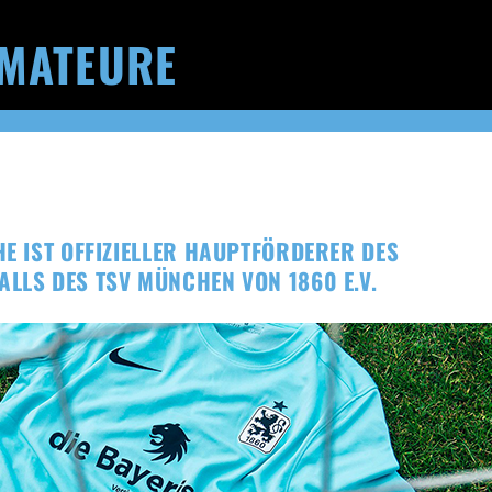
MATEURE
HE IST OFFIZIELLER HAUPTFÖRDERER DES
LLS DES TSV MÜNCHEN VON 1860 E.V.