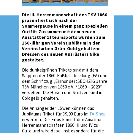
Die III. Herrenmannschaft des TSV 1860
präsentiert sich nach der
Sommerpause in einem ganz speziellen
Outfit: Zusammen mit dem neuen
Ausstatter 11teamsports wurden zum
160-jährigen Vereinsjubiläum in den
Vereinsfarben Grün-Gold gehaltene
Dressen des neuen Ausrüsters Nike
gestaltet.
Die dunkelgrünen Trikots sind mit dem
Wappen der 1860-Fußballabteilung (FA) und
dem Schriftzug „EinhundertSECHZIG Jahre
TSV München von 1860 e.V. / 1860 – 2020“
versehen. Die Hosen und Stutzen sind in
Goldgelb gehalten.
Die Anhänger der Löwen können das
Jubiläums-Trikot für 39,90 Euro im
FA-Shop
erwerben. Der Erlös kommt den Amateur-
Herrenmannschaften 1860 III und IV zu
Gute und wird dabei insbesondere für die