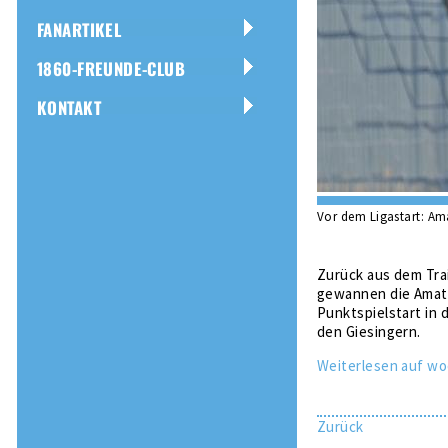
FANARTIKEL
1860-FREUNDE-CLUB
KONTAKT
Vor dem Ligastart: Ama
Zurück aus dem Tra
gewannen die Amate
Punktspielstart in d
den Giesingern.
Weiterlesen auf wo
Zurück