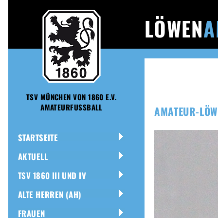
LÖWEN
A
TSV MÜNCHEN VON 1860 E.V.
AMATEURFUSSBALL
AMATEUR-LÖW
STARTSEITE
AKTUELL
TSV 1860 III UND IV
ALTE HERREN (AH)
FRAUEN