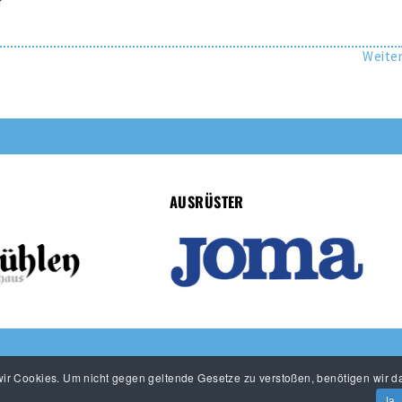
r
Weite
AUSRÜSTER
r Cookies. Um nicht gegen geltende Gesetze zu verstoßen, benötigen wir da
Ja,