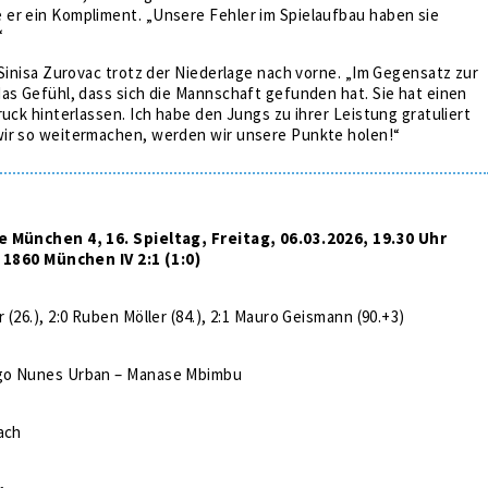
er ein Kompliment. „Unsere Fehler im Spielaufbau haben sie
“
 Sinisa Zurovac trotz der Niederlage nach vorne. „Im Gegensatz zur
as Gefühl, dass sich die Mannschaft gefunden hat. Sie hat einen
ruck hinterlassen. Ich habe den Jungs zu ihrer Leistung gratuliert
ir so weitermachen, werden wir unsere Punkte holen!“
e München 4, 16. Spieltag, Freitag, 06.03.2026, 19.30 Uhr
V 1860 München IV 2:1 (1:0)
(26.), 2:0 Ruben Möller (84.), 2:1 Mauro Geismann (90.+3)
go Nunes Urban – Manase Mbimbu
ach