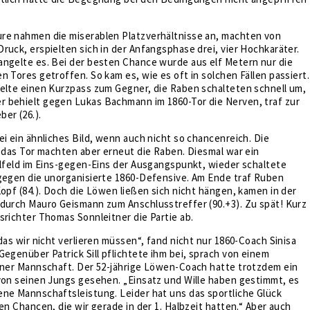
re nahmen die miserablen Platzverhältnisse an, machten von
ruck, erspielten sich in der Anfangsphase drei, vier Hochkaräter.
angelte es. Bei der besten Chance wurde aus elf Metern nur die
n Tores getroffen. So kam es, wie es oft in solchen Fällen passiert.
ielte einen Kurzpass zum Gegner, die Raben schalteten schnell um,
 behielt gegen Lukas Bachmann im 1860-Tor die Nerven, traf zur
er (26.).
ei ein ähnliches Bild, wenn auch nicht so chancenreich. Die
, das Tor machten aber erneut die Raben. Diesmal war ein
elfeld im Eins-gegen-Eins der Ausgangspunkt, wieder schaltete
 gegen die unorganisierte 1860-Defensive. Am Ende traf Ruben
Kopf (84.). Doch die Löwen ließen sich nicht hängen, kamen in der
 durch Mauro Geismann zum Anschlusstreffer (90.+3). Zu spät! Kurz
srichter Thomas Sonnleitner die Partie ab.
 das wir nicht verlieren müssen“, fand nicht nur 1860-Coach Sinisa
Gegenüber Patrick Sill pflichtete ihm bei, sprach von einem
einer Mannschaft. Der 52-jährige Löwen-Coach hatte trotzdem ein
von seinen Jungs gesehen. „Einsatz und Wille haben gestimmt, es
ene Mannschaftsleistung. Leider hat uns das sportliche Glück
len Chancen, die wir gerade in der 1. Halbzeit hatten.“ Aber auch