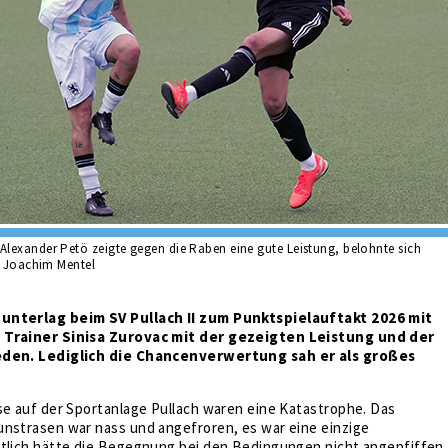
lexander Petö zeigte gegen die Raben eine gute Leistung, belohnte sich
: Joachim Mentel
unterlag beim SV Pullach II zum Punktspielauftakt 2026 mit
 Trainer Sinisa Zurovac mit der gezeigten Leistung und der
eden. Lediglich die Chancenverwertung sah er als großes
se auf der Sportanlage Pullach waren eine Katastrophe. Das
unstrasen war nass und angefroren, es war eine einzige
ntlich hätte die Begegnung bei den Bedingungen nicht angepfiffen