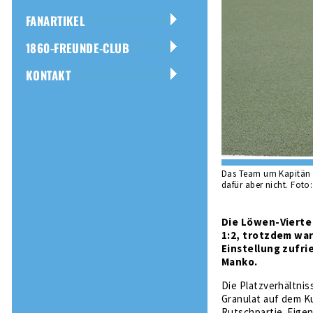
FANARTIKEL
1860-FREUNDE-CLUB
KONTAKT
Das Team um Kapitän A
dafür aber nicht. Foto
Die Löwen-Vierte 
1:2, trotzdem war
Einstellung zufri
Manko.
Die Platzverhältnis
Granulat auf dem K
Rutschpartie. Eige