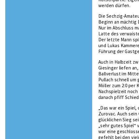
werden dürfen.
Die Sechzig-Amateu
Beginn an mächtig D
Nur im Abschluss m
Latte des verwaiste
Der letzte Mann sp
und Lukas Kammerer
Führung der Gastgeb
Auch in Halbzeit zw
Giesinger liefen an
Ballverlust im Mitt
Pullach schnell um
Möller zum 2:0 per 
Nachspielzeit noch
danach pfiff Schied
„Das war ein Spiel,
Zurovac. Auch sein 
glücklichen Sieg s
„sehr gutes Spiel“ 
war eine geschloss
gefehlt bei den vie