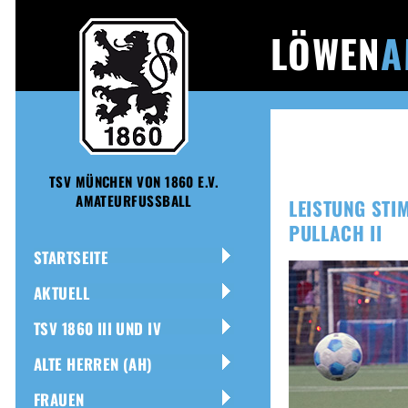
LÖWEN
A
TSV MÜNCHEN VON 1860 E.V.
AMATEURFUSSBALL
LEISTUNG STIM
PULLACH II
STARTSEITE
AKTUELL
TSV 1860 III UND IV
ALTE HERREN (AH)
FRAUEN