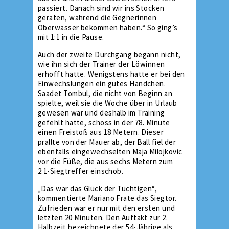
passiert. Danach sind wir ins Stocken
geraten, während die Gegnerinnen
Oberwasser bekommen haben.“ So ging’s
mit 1:1 in die Pause.
Auch der zweite Durchgang begann nicht,
wie ihn sich der Trainer der Löwinnen
erhofft hatte. Wenigstens hatte er bei den
Einwechslungen ein gutes Händchen.
Saadet Tombul, die nicht von Beginn an
spielte, weil sie die Woche über in Urlaub
gewesen war und deshalb im Training
gefehlt hatte, schoss in der 78. Minute
einen Freistoß aus 18 Metern. Dieser
prallte von der Mauer ab, der Ball fiel der
ebenfalls eingewechselten Maja Milojkovic
vor die Füße, die aus sechs Metern zum
2:1-Siegtreffer einschob.
„Das war das Glück der Tüchtigen“,
kommentierte Mariano Frate das Siegtor.
Zufrieden war er nur mit den ersten und
letzten 20 Minuten. Den Auftakt zur 2.
Halbzeit bezeichnete der 54-Jährige als