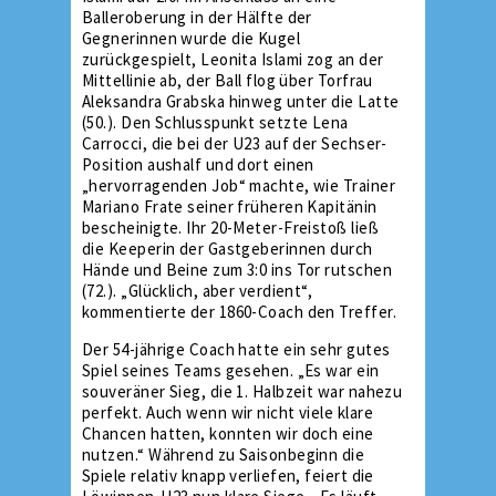
Balleroberung in der Hälfte der
Gegnerinnen wurde die Kugel
zurückgespielt, Leonita Islami zog an der
Mittellinie ab, der Ball flog über Torfrau
Aleksandra Grabska hinweg unter die Latte
(50.). Den Schlusspunkt setzte Lena
Carrocci, die bei der U23 auf der Sechser-
Position aushalf und dort einen
„hervorragenden Job“ machte, wie Trainer
Mariano Frate seiner früheren Kapitänin
bescheinigte. Ihr 20-Meter-Freistoß ließ
die Keeperin der Gastgeberinnen durch
Hände und Beine zum 3:0 ins Tor rutschen
(72.). „Glücklich, aber verdient“,
kommentierte der 1860-Coach den Treffer.
Der 54-jährige Coach hatte ein sehr gutes
Spiel seines Teams gesehen. „Es war ein
souveräner Sieg, die 1. Halbzeit war nahezu
perfekt. Auch wenn wir nicht viele klare
Chancen hatten, konnten wir doch eine
nutzen.“ Während zu Saisonbeginn die
Spiele relativ knapp verliefen, feiert die