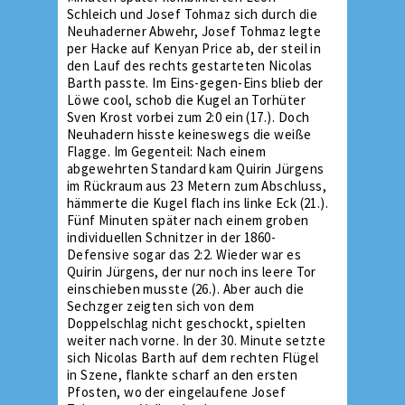
Schleich und Josef Tohmaz sich durch die
Neuhaderner Abwehr, Josef Tohmaz legte
per Hacke auf Kenyan Price ab, der steil in
den Lauf des rechts gestarteten Nicolas
Barth passte. Im Eins-gegen-Eins blieb der
Löwe cool, schob die Kugel an Torhüter
Sven Krost vorbei zum 2:0 ein (17.). Doch
Neuhadern hisste keineswegs die weiße
Flagge. Im Gegenteil: Nach einem
abgewehrten Standard kam Quirin Jürgens
im Rückraum aus 23 Metern zum Abschluss,
hämmerte die Kugel flach ins linke Eck (21.).
Fünf Minuten später nach einem groben
individuellen Schnitzer in der 1860-
Defensive sogar das 2:2. Wieder war es
Quirin Jürgens, der nur noch ins leere Tor
einschieben musste (26.). Aber auch die
Sechzger zeigten sich von dem
Doppelschlag nicht geschockt, spielten
weiter nach vorne. In der 30. Minute setzte
sich Nicolas Barth auf dem rechten Flügel
in Szene, flankte scharf an den ersten
Pfosten, wo der eingelaufene Josef