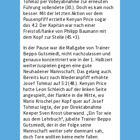
Tohmaz per Volleyabnahme zur erneuten
Führung vollendete (30.). Doch es kam noch
besser. Mit der letzten Aktion vor dem
Pausenpfiff erzielte Kenyan Price sogar
das 4:2. Der Kapitän war nach einer
Freistoßflanke von Philipp Baumann mit
dem Kopf zur Stelle (45.+3).
In der Pause war die Maßgabe von Trainer
Beppo Gutsmiedl, nicht nachzulassen und
genauso konzentriert wie in der 1. Halbzeit
weiterzuspielen gegen eine gute
Neuhadener Mannschaft. Das gelang auch.
Bereits kurz nach Wiederanpfiff erhöhte
Josef Tohmaz auf 5:2 (48.). Kenyan Price
hatte Leon Schleich auf der linken Seite
angespielt, der flankte in die Mitte, wo
Mario Krischel per Kopf quer auf Josef
Tohmaz legte, der per Direktabnahme
Keeper Sven Krost überwand. „Ein Tor wie
aus dem Lehrbuch“, jubelte Trainer Beppo
Gutsmiedl, der in der Folge seine
Mannschaft weiter sehr dominant sah,
doch Tore wollten keine mehr fallen.