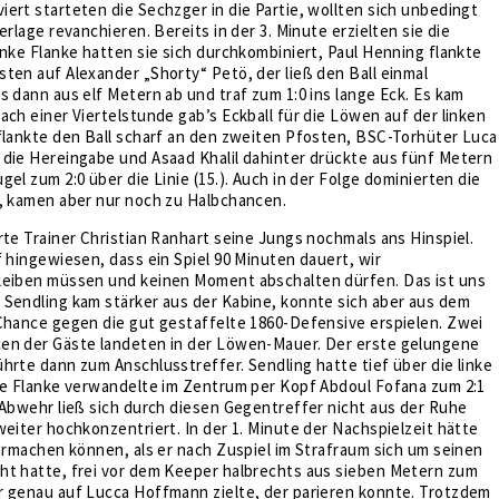
ert starteten die Sechzger in die Partie, wollten sich unbedingt
erlage revanchieren. Bereits in der 3. Minute erzielten sie die
inke Flanke hatten sie sich durchkombiniert, Paul Henning flankte
ten auf Alexander „Shorty“ Petö, der ließ den Ball einmal
s dann aus elf Metern ab und traf zum 1:0 ins lange Eck. Es kam
ach einer Viertelstunde gab’s Eckball für die Löwen auf der linken
flankte den Ball scharf an den zweiten Pfosten, BSC-Torhüter Luca
 die Hereingabe und Asaad Khalil dahinter drückte aus fünf Metern
el zum 2:0 über die Linie (15.). Auch in der Folge dominierten die
e, kamen aber nur noch zu Halbchancen.
rte Trainer Christian Ranhart seine Jungs nochmals ans Hinspiel.
f hingewiesen, dass ein Spiel 90 Minuten dauert, wir
leiben müssen und keinen Moment abschalten dürfen. Das ist uns
 Sendling kam stärker aus der Kabine, konnte sich aber aus dem
Chance gegen die gut gestaffelte 1860-Defensive erspielen. Zwei
en der Gäste landeten in der Löwen-Mauer. Der erste gelungene
hrte dann zum Anschlusstreffer. Sendling hatte tief über die linke
die Flanke verwandelte im Zentrum per Kopf Abdoul Fofana zum 2:1
-Abwehr ließ sich durch diesen Gegentreffer nicht aus der Ruhe
weiter hochkonzentriert. In der 1. Minute der Nachspielzeit hätte
larmachen können, als er nach Zuspiel im Strafraum sich um seinen
ht hatte, frei vor dem Keeper halbrechts aus sieben Metern zum
r genau auf Lucca Hoffmann zielte, der parieren konnte. Trotzdem