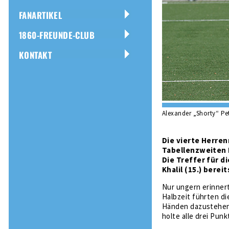
FANARTIKEL
1860-FREUNDE-CLUB
KONTAKT
Alexander „Shorty“ Pe
Die vierte Herre
Tabellenzweiten 
Die Treffer für d
Khalil (15.) berei
Nur ungern erinnert
Halbzeit führten di
Händen dazustehen.
holte alle drei Punk