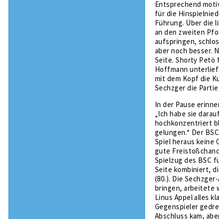
Entsprechend motivi
für die Hinspielnied
Führung. Über die l
an den zweiten Pfos
aufspringen, schlos
aber noch besser. N
Seite. Shorty Petö 
Hoffmann unterlief
mit dem Kopf die Kug
Sechzger die Parti
In der Pause erinne
„Ich habe sie darau
hochkonzentriert b
gelungen.“ Der BSC
Spiel heraus keine 
gute Freistoßchanc
Spielzug des BSC fü
Seite kombiniert, 
(80.). Die Sechzger
bringen, arbeitete 
Linus Appel alles k
Gegenspieler gedre
Abschluss kam, abe