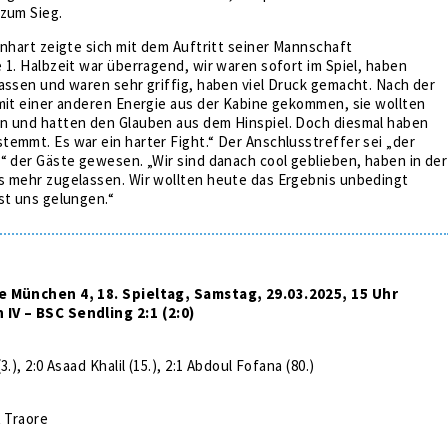
 zum Sieg.
anhart zeigte sich mit dem Auftritt seiner Mannschaft
 1. Halbzeit war überragend, wir waren sofort im Spiel, haben
assen und waren sehr griffig, haben viel Druck gemacht. Nach der
mit einer anderen Energie aus der Kabine gekommen, sie wollten
n und hatten den Glauben aus dem Hinspiel. Doch diesmal haben
emmt. Es war ein harter Fight.“ Der Anschlusstreffer sei „der
“ der Gäste gewesen. „Wir sind danach cool geblieben, haben in der
s mehr zugelassen. Wir wollten heute das Ergebnis unbedingt
st uns gelungen.“
e München 4, 18. Spieltag, Samstag, 29.03.2025, 15 Uhr
IV – BSC Sendling 2:1 (2:0)
.), 2:0 Asaad Khalil (15.), 2:1 Abdoul Fofana (80.)
t Traore