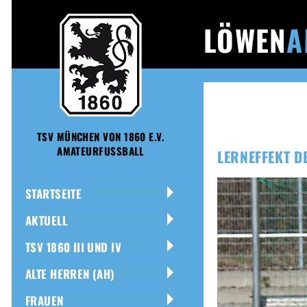
LÖWEN
A
TSV MÜNCHEN VON 1860 E.V.
AMATEURFUSSBALL
LERNEFFEKT D
STARTSEITE
AKTUELL
TSV 1860 III UND IV
ALTE HERREN (AH)
FRAUEN