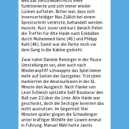
weil das Verschieben nicht mehr
funktionierte und sich immer wieder
Lücken auftaten. Bitter war, dass sich
Innenverteidiger Max Züllich bei einem
Spreizschritt verletzte, behandelt werden
musste. Kurz zuvor und kurz danach fielen
die Treffer für Alte Haide nach Eckbällen
durch Muhammed Genc (40.) und Philipp
Kahl (44.). Somit war die Partie noch vor
dem Gang in die Kabine gedreht.
Zwar nahm Daniele Reisinger in der Pause
Umstellungen vor, aber auch nach
Wiederanpfiff schwappte das Spiel immer
mehr auf Seiten der Gastgeber. Trotzdem
markierten die Amateurlöwen in der 61.
Minute den Ausgleich. Nach Flanke von
Leon Schleich spitzelte Salif Boubacar den
Ball zum 2:2 über die Linie. Alte Haide war
geschockt, doch die Sechzger konnten das
nicht ausnutzen. Im Gegenteil: Vier
Minuten später gingen die Schwabinger
unter kräftiger Mithilfe der Löwen erneut
in Führung. Manuel Mähl hatte Jannis