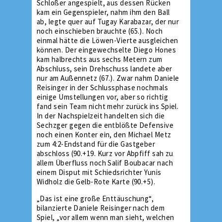
Schloßer angespielt, aus dessen Rücken
kam ein Gegenspieler, nahm ihm den Ball
ab, legte quer auf Tugay Karabazar, der nur
noch einschieben brauchte (65.). Noch
einmal hätte die Löwen-Vierte ausgleichen
können. Der eingewechselte Diego Hones
kam halbrechts aus sechs Metern zum
Abschluss, sein Drehschuss landete aber
nur am Außennetz (67.). Zwar nahm Daniele
Reisinger in der Schlussphase nochmals
einige Umstellungen vor, aber so richtig
fand sein Team nicht mehr zurück ins Spiel.
In der Nachspielzeit handelten sich die
Sechzger gegen die entblößte Defensive
noch einen Konter ein, den Michael Metz
zum 4:2-Endstand für die Gastgeber
abschloss (90.+19. Kurz vor Abpfiff sah zu
allem Überfluss noch Salif Boubacar nach
einem Disput mit Schiedsrichter Yunis
Widholz die Gelb-Rote Karte (90.+5).
„Das ist eine große Enttäuschung“,
bilanzierte Daniele Reisinger nach dem
Spiel, „vor allem wenn man sieht, welchen