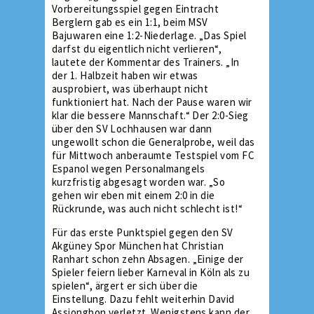
Vorbereitungsspiel gegen Eintracht
Berglern gab es ein 1:1, beim MSV
Bajuwaren eine 1:2-Niederlage. „Das Spiel
darfst du eigentlich nicht verlieren“,
lautete der Kommentar des Trainers. „In
der 1. Halbzeit haben wir etwas
ausprobiert, was überhaupt nicht
funktioniert hat. Nach der Pause waren wir
klar die bessere Mannschaft.“ Der 2:0-Sieg
über den SV Lochhausen war dann
ungewollt schon die Generalprobe, weil das
für Mittwoch anberaumte Testspiel vom FC
Espanol wegen Personalmangels
kurzfristig abgesagt worden war. „So
gehen wir eben mit einem 2:0 in die
Rückrunde, was auch nicht schlecht ist!“
Für das erste Punktspiel gegen den SV
Akgüney Spor München hat Christian
Ranhart schon zehn Absagen. „Einige der
Spieler feiern lieber Karneval in Köln als zu
spielen“, ärgert er sich über die
Einstellung. Dazu fehlt weiterhin David
Assiongbon verletzt. Wenigstens kann der