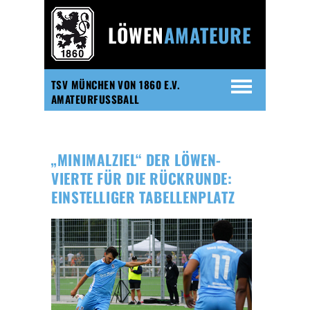
LÖWEN
AMATEURE
TSV MÜNCHEN VON 1860 E.V.
AMATEURFUSSBALL
„MINIMALZIEL“ DER LÖWEN-
VIERTE FÜR DIE RÜCKRUNDE:
EINSTELLIGER TABELLENPLATZ