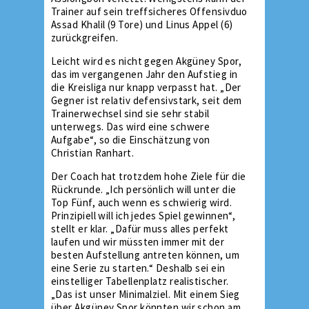
Trainer auf sein treffsicheres Offensivduo
Assad Khalil (9 Tore) und Linus Appel (6)
zurückgreifen.
Leicht wird es nicht gegen Akgüney Spor,
das im vergangenen Jahr den Aufstieg in
die Kreisliga nur knapp verpasst hat. „Der
Gegner ist relativ defensivstark, seit dem
Trainerwechsel sind sie sehr stabil
unterwegs. Das wird eine schwere
Aufgabe“, so die Einschätzung von
Christian Ranhart.
Der Coach hat trotzdem hohe Ziele für die
Rückrunde. „Ich persönlich will unter die
Top Fünf, auch wenn es schwierig wird.
Prinzipiell will ich jedes Spiel gewinnen“,
stellt er klar. „Dafür muss alles perfekt
laufen und wir müssten immer mit der
besten Aufstellung antreten können, um
eine Serie zu starten.“ Deshalb sei ein
einstelliger Tabellenplatz realistischer.
„Das ist unser Minimalziel. Mit einem Sieg
über Akgüney Spor könnten wir schon am