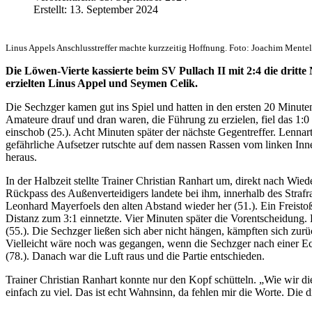
Erstellt: 13. September 2024
Linus Appels Anschlusstreffer machte kurzzeitig Hoffnung. Foto: Joachim Mentel
Die Löwen-Vierte kassierte beim SV Pullach II mit 2:4 die dritte
erzielten Linus Appel und Seymen Celik.
Die Sechzger kamen gut ins Spiel und hatten in den ersten 20 Minuten
Amateure drauf und dran waren, die Führung zu erzielen, fiel das 1:0 
einschob (25.). Acht Minuten später der nächste Gegentreffer. Lennart
gefährliche Aufsetzer rutschte auf dem nassen Rassen vom linken In
heraus.
In der Halbzeit stellte Trainer Christian Ranhart um, direkt nach Wie
Rückpass des Außenverteidigers landete bei ihm, innerhalb des Strafr
Leonhard Mayerfoels den alten Abstand wieder her (51.). Ein Freisto
Distanz zum 3:1 einnetzte. Vier Minuten später die Vorentscheidung.
(55.). Die Sechzger ließen sich aber nicht hängen, kämpften sich zurü
Vielleicht wäre noch was gegangen, wenn die Sechzger nach einer Ec
(78.). Danach war die Luft raus und die Partie entschieden.
Trainer Christian Ranhart konnte nur den Kopf schütteln. „Wie wir d
einfach zu viel. Das ist echt Wahnsinn, da fehlen mir die Worte. Die 