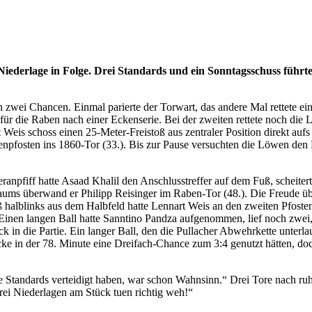
 Niederlage in Folge. Drei Standards und ein Sonntagsschuss führte
 zwei Chancen. Einmal parierte der Torwart, das andere Mal rettete ein
für die Raben nach einer Eckenserie. Bei der zweiten rettete noch die 
 Weis schoss einen 25-Meter-Freistoß aus zentraler Position direkt aufs
nenpfosten ins 1860-Tor (33.). Bis zur Pause versuchten die Löwen den
deranpfiff hatte Asaad Khalil den Anschlusstreffer auf dem Fuß, scheite
aums überwand er Philipp Reisinger im Raben-Tor (48.). Die Freude über
ß halblinks aus dem Halbfeld hatte Lennart Weis an den zweiten Pfoste
 Einen langen Ball hatte Sanntino Pandza aufgenommen, lief noch zwei,
ck in die Partie. Ein langer Ball, den die Pullacher Abwehrkette unterl
ke in der 78. Minute eine Dreifach-Chance zum 3:4 genutzt hätten, do
ie Standards verteidigt haben, war schon Wahnsinn.“ Drei Tore nach ru
drei Niederlagen am Stück tuen richtig weh!“