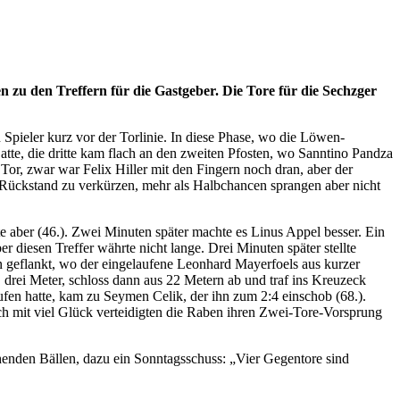
n zu den Treffern für die Gastgeber. Die Tore für die Sechzger
 Spieler kurz vor der Torlinie. In diese Phase, wo die Löwen-
Latte, die dritte kam flach an den zweiten Pfosten, wo Sanntino Pandza
 Tor, zwar war Felix Hiller mit den Fingern noch dran, aber der
 Rückstand zu verkürzen, mehr als Halbchancen sprangen aber nicht
rte aber (46.). Zwei Minuten später machte es Linus Appel besser. Ein
 diesen Treffer währte nicht lange. Drei Minuten später stellte
n geflankt, wo der eingelaufene Leonhard Mayerfoels aus kurzer
 drei Meter, schloss dann aus 22 Metern ab und traf ins Kreuzeck
aufen hatte, kam zu Seymen Celik, der ihn zum 2:4 einschob (68.).
ch mit viel Glück verteidigten die Raben ihren Zwei-Tore-Vorsprung
henden Bällen, dazu ein Sonntagsschuss: „Vier Gegentore sind