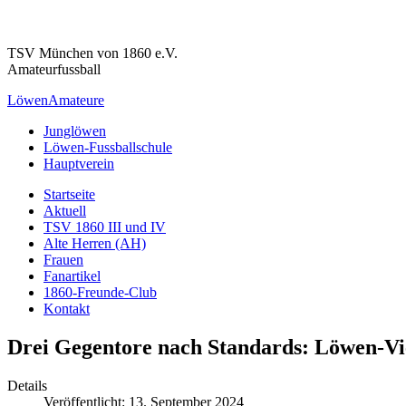
TSV München von 1860 e.V.
Amateurfussball
Löwen
Amateure
Junglöwen
Löwen-Fussballschule
Hauptverein
Startseite
Aktuell
TSV 1860 III und IV
Alte Herren (AH)
Frauen
Fanartikel
1860-Freunde-Club
Kontakt
Drei Gegentore nach Standards: Löwen-Vie
Details
Veröffentlicht: 13. September 2024