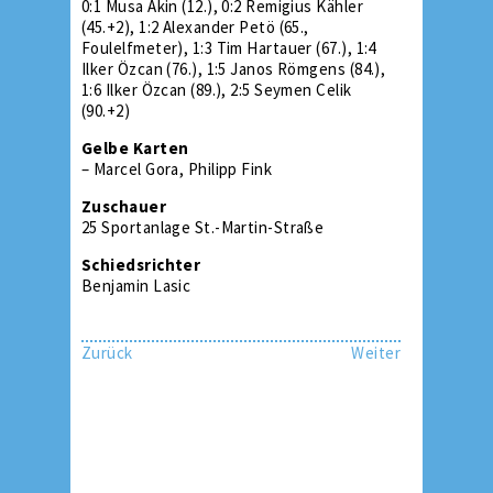
0:1 Musa Akin (12.), 0:2 Remigius Kähler
(45.+2), 1:2 Alexander Petö (65.,
Foulelfmeter), 1:3 Tim Hartauer (67.), 1:4
Ilker Özcan (76.), 1:5 Janos Römgens (84.),
1:6 Ilker Özcan (89.), 2:5 Seymen Celik
(90.+2)
Gelbe Karten
– Marcel Gora, Philipp Fink
Zuschauer
25 Sportanlage St.-Martin-Straße
Schiedsrichter
Benjamin Lasic
Zurück
Weiter