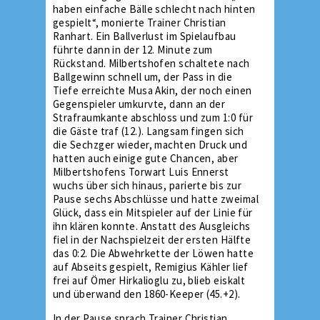
haben einfache Bälle schlecht nach hinten
gespielt“, monierte Trainer Christian
Ranhart. Ein Ballverlust im Spielaufbau
führte dann in der 12. Minute zum
Rückstand. Milbertshofen schaltete nach
Ballgewinn schnell um, der Pass in die
Tiefe erreichte Musa Akin, der noch einen
Gegenspieler umkurvte, dann an der
Strafraumkante abschloss und zum 1:0 für
die Gäste traf (12.). Langsam fingen sich
die Sechzger wieder, machten Druck und
hatten auch einige gute Chancen, aber
Milbertshofens Torwart Luis Ennerst
wuchs über sich hinaus, parierte bis zur
Pause sechs Abschlüsse und hatte zweimal
Glück, dass ein Mitspieler auf der Linie für
ihn klären konnte. Anstatt des Ausgleichs
fiel in der Nachspielzeit der ersten Hälfte
das 0:2. Die Abwehrkette der Löwen hatte
auf Abseits gespielt, Remigius Kähler lief
frei auf Ömer Hirkalioglu zu, blieb eiskalt
und überwand den 1860-Keeper (45.+2).
In der Pause sprach Trainer Christian