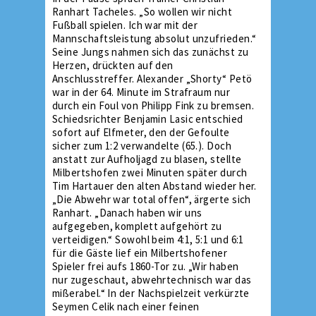
Ranhart Tacheles. „So wollen wir nicht
Fußball spielen. Ich war mit der
Mannschaftsleistung absolut unzufrieden.“
Seine Jungs nahmen sich das zunächst zu
Herzen, drückten auf den
Anschlusstreffer. Alexander „Shorty“ Petö
war in der 64. Minute im Strafraum nur
durch ein Foul von Philipp Fink zu bremsen.
Schiedsrichter Benjamin Lasic entschied
sofort auf Elfmeter, den der Gefoulte
sicher zum 1:2 verwandelte (65.). Doch
anstatt zur Aufholjagd zu blasen, stellte
Milbertshofen zwei Minuten später durch
Tim Hartauer den alten Abstand wieder her.
„Die Abwehr war total offen“, ärgerte sich
Ranhart. „Danach haben wir uns
aufgegeben, komplett aufgehört zu
verteidigen.“ Sowohl beim 4:1, 5:1 und 6:1
für die Gäste lief ein Milbertshofener
Spieler frei aufs 1860-Tor zu. „Wir haben
nur zugeschaut, abwehrtechnisch war das
mißerabel.“ In der Nachspielzeit verkürzte
Seymen Celik nach einer feinen