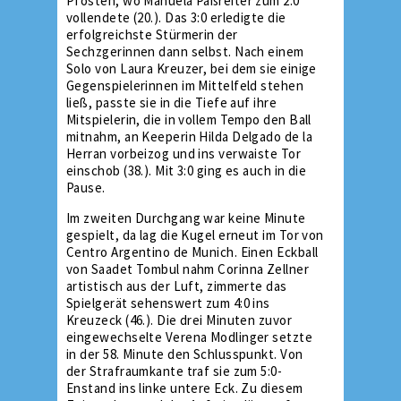
Pfosten, wo Manuela Paßreiter zum 2:0
vollendete (20.). Das 3:0 erledigte die
erfolgreichste Stürmerin der
Sechzgerinnen dann selbst. Nach einem
Solo von Laura Kreuzer, bei dem sie einige
Gegenspielerinnen im Mittelfeld stehen
ließ, passte sie in die Tiefe auf ihre
Mitspielerin, die in vollem Tempo den Ball
mitnahm, an Keeperin Hilda Delgado de la
Herran vorbeizog und ins verwaiste Tor
einschob (38.). Mit 3:0 ging es auch in die
Pause.
Im zweiten Durchgang war keine Minute
gespielt, da lag die Kugel erneut im Tor von
Centro Argentino de Munich. Einen Eckball
von Saadet Tombul nahm Corinna Zellner
artistisch aus der Luft, zimmerte das
Spielgerät sehenswert zum 4:0 ins
Kreuzeck (46.). Die drei Minuten zuvor
eingewechselte Verena Modlinger setzte
in der 58. Minute den Schlusspunkt. Von
der Strafraumkante traf sie zum 5:0-
Enstand ins linke untere Eck. Zu diesem