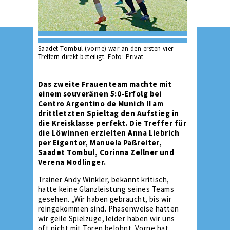
Saadet Tombul (vorne) war an den ersten vier
Treffern direkt beteiligt. Foto: Privat
Das zweite Frauenteam machte mit
einem souveränen 5:0-Erfolg bei
Centro Argentino de Munich II am
drittletzten Spieltag den Aufstieg in
die Kreisklasse perfekt. Die Treffer für
die Löwinnen erzielten Anna Liebrich
per Eigentor, Manuela Paßreiter,
Saadet Tombul, Corinna Zellner und
Verena Modlinger.
Trainer Andy Winkler, bekannt kritisch,
hatte keine Glanzleistung seines Teams
gesehen. „Wir haben gebraucht, bis wir
reingekommen sind. Phasenweise hatten
wir geile Spielzüge, leider haben wir uns
oft nicht mit Toren belohnt. Vorne hat