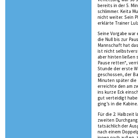
bereits in der 5. M
schlimmer. Keita Mu
nicht weiter. Sein 
erklärte Trainer Lu
Seine Vorgabe war 
die Null bis zur Pa
Mannschaft hat das
ist nicht selbstver
aber hinten ließen s
Pause retten“, verr
Stunde der erste Wa
geschossen, der Bal
Minuten später die 
erreichte den am zw
ins kurze Eck einsch
gut verteidigt habe
ging’s in die Kabine
Für die 2. Halbzeit 
zweiten Durchgang g
tatsächlich der Aus
nach einem Doppelp
innen nach außen, z