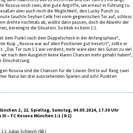
te Kosova noch zwei, drei gute Angriffe, um erneut in Führung zu
esaßen aber auch noch die Möglichkeit, den Lucky Punch zu
Minute tauchte Seyhan Celik frei vorm gegnerischen Tor auf, schloss
dern drehte nochmals ab, wollte dann passen, doch die Abwehr der
en, bereinigte die Situation. So blieb es beim 1:1.
 mit dem Punkt nach dem Doppelschock in der Anfangsphase“,
zim Kuqi. „Kosova war auf allen Positionen gut besetzt“, zollte er
. „Das Tor zum 1:1 war verdient, mehr wäre aber des Guten zu viel
 wir nach dem Ausgleich keine klaren Chancen mehr gehabt haben“,
he Einschätzung.
gen Kosova sind die Chancen für die Löwen-Dritte auf Rang zwei
cher Natur bei drei ausstehenden Spielen und acht Punkten
München 2, 22. Spieltag, Samstag, 04.05.2024, 17.30 Uhr
III – FC Kosova München 1:1 (0:1)
, 1:1 Julian Schleich (68.)