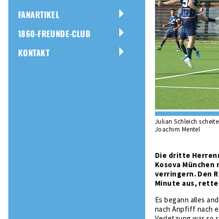
FANARTIKEL
1860-FREUNDE-CLUB
KONTAKT
Julian Schleich scheite
Joachim Mentel
Die dritte Herre
Kosova München n
verringern. Den Rü
Minute aus, rette
Es begann alles and
nach Anpfiff nach 
Verletzung war so s