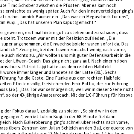
inute Timo Schober zwischen die Pfosten. Aber es kam noch
sa erwischte es wenig später. Auch für den Innenverteidiger ging’s
Platz nahm Jannick Baumer ein. „Das war ein Megaschock für uns“,
lzim Kuqi. „Das hat unseren Plan kaputtgemacht.“
es gewesen, erst mal hinten gut zu stehen und zu schauen, dass
use steht. Trotzdem war er mit der Reaktion zufrieden. „Die
 super angenommen, die Einwechselspieler waren sofort da. Das
ständlich.“ Zwar ging bei den Löwen zunächst wenig nach vorne,
ie auch nichts zu. „Wir wollten uns mit guter Defensivarbeit in die
iet der Löwen-Coach. Das ging nicht ganz auf. Nach einer halben
rnschuss. Patriot Lajqi hatte aus dem rechten Halbfeld
l wurde immer länger und landete an der Latte (30.). Sechs
Führung für die Gäste. Eine Flanke aus dem rechten Halbfeld
eiten Pfosten völlig freistehenden Emir Baftiu, der zur Führung
oss (36.). „Das Tor war sehr ärgerlich, weil wir in dieser Szene nicht
n“, so der 43-jährige Amateurcoach. Mit der 1:0-Führung für Kosova
.
lag der Fokus darauf, geduldig zu spielen. „So sind wir in den
egangen“, verriet Lulzim Kuqi. In der 68. Minute fiel dann
gleich. Nach Balleroberung ging’s schnell über rechts nach vorne,
ass übers Zentrum kam Julian Schleich an den Ball, der querte von
og dann halbrechts aus 13 Metern ab und traf zum 1:1 ins lange