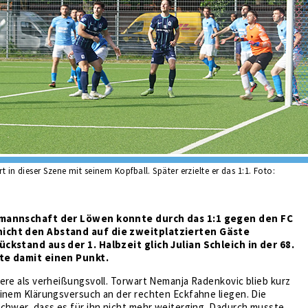
rt in dieser Szene mit seinem Kopfball. Später erzielte er das 1:1. Foto:
nmannschaft der Löwen konnte durch das 1:1 gegen den FC
icht den Abstand auf die zweitplatzierten Gäste
ckstand aus der 1. Halbzeit glich Julian Schleich in der 68.
te damit einen Punkt.
ere als verheißungsvoll. Torwart Nemanja Radenkovic blieb kurz
einem Klärungsversuch an der rechten Eckfahne liegen. Die
chwer, dass es für ihn nicht mehr weiterging. Dadurch musste