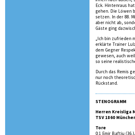
Eck. Hintenraus hat
gehen. Die Löwen b
setzen. In der 88. 
aber nicht ab, son
Gäste ging dazwisch
„Ich bin zufrieden
erklärte Trainer Lul
dem Gegner Respekt
gewesen, auch weil
so seine realistisc
Durch das Remis ge
nur noch theoretis
Rückstand.
STENOGRAMM
Herren Kreisliga 
TSV 1860 München 
Tore
0:1 Emir Baftiu (36.)