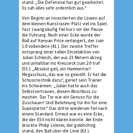
stand. „Die Defensive hat gut gearbeitet.
Es sah alles sehr ordentlich aus.“
Von Beginn an investierten die Löwen auf
dem kleinen Kunstrasen-Platz viel ins Spiel.
Fast zwangsläufig fiel kurz vor der Pause
die Führung. Nach einer Ecke wurde der
Ball auf Kenyan Price verlängert, der zum
1:0 vollendete (41.). Der zweite Treffer
entsprang einer tollen Einzelaktion von
Julian Schleich, der aus 23 Metern abzog
und unhaltbar ins Kreuzeck zum 2:0 traf
(55.). „Absolut geil, ein Hammertor!
Megaschuss, das war so gewollt. Er hat die
Schusstechnik dazu“, geriet sein Trainer
ins Schwärmen. „Julian hatte auch das
Selbstvertrauen, diesen Abschluss zu
machen. Dar Tor war ein Genuss für die
Zuschauer! Und Belohnung für ihn für eine
Superpartie.“ Das dritte wiederum fiel nach
einem Standard. Erneut war es eine Ecke,
die der ESV nicht klären konnte. Am Ende
drückte Philip Löbner, der goldrichtig
stand, den Ball über die Linie (63.).