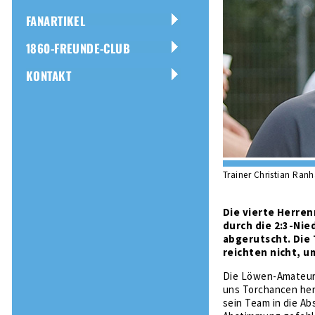
FANARTIKEL
1860-FREUNDE-CLUB
KONTAKT
Trainer Christian Ranh
Die vierte Herren
durch die 2:3-Nie
abgerutscht. Die 
reichten nicht, u
Die Löwen-Amateure 
uns Torchancen hera
sein Team in die Ab