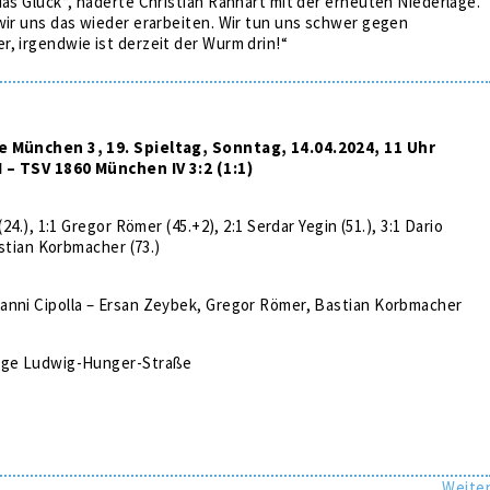
das Glück“, haderte Christian Ranhart mit der erneuten Niederlage.
wir uns das wieder erarbeiten. Wir tun uns schwer gegen
, irgendwie ist derzeit der Wurm drin!“
e München 3, 19. Spieltag, Sonntag, 14.04.2024, 11 Uhr
 – TSV 1860 München IV 3:2 (1:1)
(24.), 1:1 Gregor Römer (45.+2), 2:1 Serdar Yegin (51.), 3:1 Dario
Bastian Korbmacher (73.)
anni Cipolla – Ersan Zeybek, Gregor Römer, Bastian Korbmacher
lage Ludwig-Hunger-Straße
Weite