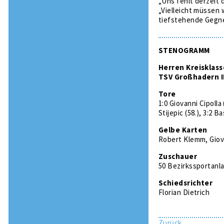
„Uns fehlt derzeit 
„Vielleicht müssen 
tiefstehende Gegner
STENOGRAMM
Herren Kreisklass
TSV Großhadern II
Tore
1:0 Giovanni Cipolla 
Stijepic (58.), 3:2 
Gelbe Karten
Robert Klemm, Giov
Zuschauer
50 Bezirkssportan
Schiedsrichter
Florian Dietrich
Zurück