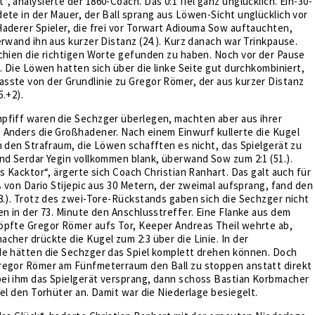
, analysierte der 1860-Coach. Das 0:1 fiel ganz unglücklich. Ein-30-
ete in der Mauer, der Ball sprang aus Löwen-Sicht unglücklich vor
aderer Spieler, die frei vor Torwart Adiouma Sow auftauchten,
erwand ihn aus kurzer Distanz (24.). Kurz danach war Trinkpause.
chien die richtigen Worte gefunden zu haben. Noch vor der Pause
h. Die Löwen hatten sich über die linke Seite gut durchkombiniert,
sste von der Grundlinie zu Gregor Römer, der aus kurzer Distanz
5.+2).
pfiff waren die Sechzger überlegen, machten aber aus ihrer
 Anders die Großhadener. Nach einem Einwurf kullerte die Kugel
h den Strafraum, die Löwen schafften es nicht, das Spielgerät zu
nd Serdar Yegin vollkommen blank, überwand Sow zum 2:1 (51.).
es Kacktor“, ärgerte sich Coach Christian Ranhart. Das galt auch für
oß von Dario Stijepic aus 30 Metern, der zweimal aufsprang, fand den
8.). Trotz des zwei-Tore-Rückstands gaben sich die Sechzger nicht
en in der 73. Minute den Anschlusstreffer. Eine Flanke aus dem
öpfte Gregor Römer aufs Tor, Keeper Andreas Theil wehrte ab,
cher drückte die Kugel zum 2:3 über die Linie. In der
de hätten die Sechzger das Spiel komplett drehen können. Doch
regor Römer am Fünfmeterraum den Ball zu stoppen anstatt direkt
ei ihm das Spielgerät versprang, dann schoss Bastian Korbmacher
iel den Torhüter an. Damit war die Niederlage besiegelt.