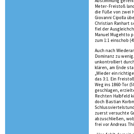
Abstimmung gefehlt“
Meter-Freistoß land
die Füße von zwei H
Giovanni Cipolla üb
Christian Ranhart s
fiel der Ausgleichc
Manuel Mugehtto pa
zum 1:1 einschob (4
Auch nach Wiederan
Dominanz zu wenig.
unkontrolliert durc
klären, am Ende sta
„Wieder ein richtig
das 3:1. Ein Freist
Weg ins 1860-Tor (5
geschlagen, erzielt
Rechten Halbfeld k
doch Bastian Korbma
Schlussviertelstun
zuerst versuchte G
abzuschließen, wob
frei vor Andreas Th