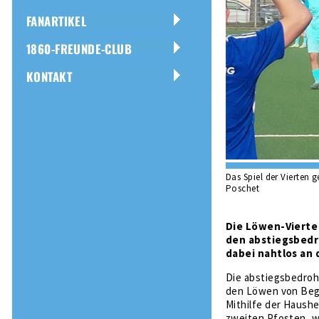
FANARTIKEL
1860-FREUNDE-CLUB
KONTAKT
Das Spiel der Vierten 
Poschet
Die Löwen-Vierte 
den abstiegsbedr
dabei nahtlos an
Die abstiegsbedroh
den Löwen von Begin
Mithilfe der Haushe
zweiten Pfosten, wo