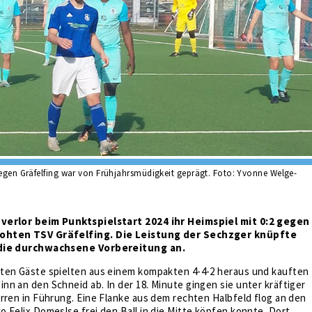
gegen Gräfelfing war von Frühjahrsmüdigkeit geprägt. Foto: Yvonne Welge-
verlor beim Punktspielstart 2024 ihr Heimspiel mit 0:2 gegen
ohten TSV Gräfelfing. Die Leistung der Sechzger knüpfte
 die durchwachsene Vorbereitung an.
ten Gäste spielten aus einem kompakten 4-4-2 heraus und kauften
n an den Schneid ab. In der 18. Minute gingen sie unter kräftiger
rren in Führung. Eine Flanke aus dem rechten Halbfeld flog an den
 Felix Domeslse frei den Ball in die Mitte köpfen konnte. Dort