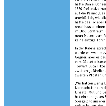
hatte Daniel Ochsen
1860-Defensive zum 
auf die Palme: „Das
unerklärlich, wie a
hatte das Tor aber 
Anschluss an einen
im 1860-Strafraum, 
neun Metern zum 2:0 
keine einzige Torch
In der Kabine sprac
wurde es zwar im z
Gegner, aber es dau
vors Gästetor kamen
Torwart Luca Titze 
zweiten gefährliche
zweiten Pfosten um
„Wir hatten wenig 
Mannschaft hat nic
Einsatz, Mut und L
hat ein sehr gutes
Spiegelbild unserer
gelten lassen, das