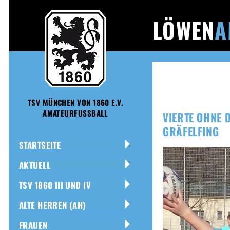
LÖWEN
A
TSV MÜNCHEN VON 1860 E.V.
AMATEURFUSSBALL
VIERTE OHNE 
GRÄFELFING
STARTSEITE
AKTUELL
TSV 1860 III UND IV
ALTE HERREN (AH)
FRAUEN