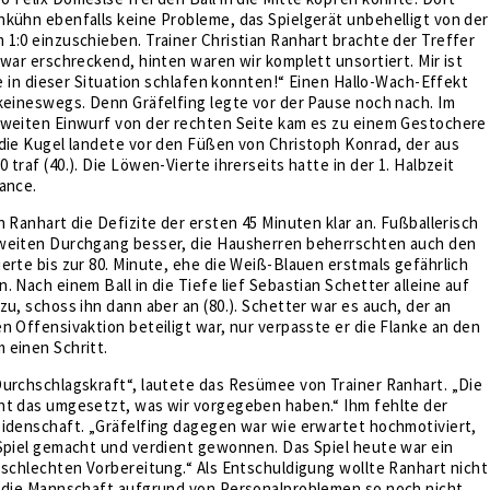
kühn ebenfalls keine Probleme, das Spielgerät unbehelligt von der
1:0 einzuschieben. Trainer Christian Ranhart brachte der Treffer
 war erschreckend, hinten waren wir komplett unsortiert. Mir ist
lle in dieser Situation schlafen konnten!“ Einen Hallo-Wach-Effekt
keineswegs. Denn Gräfelfing legte vor der Pause noch nach. Im
 weiten Einwurf von der rechten Seite kam es zu einem Gestochere
die Kugel landete vor den Füßen von Christoph Konrad, der aus
traf (40.). Die Löwen-Vierte ihrerseits hatte in der 1. Halbzeit
ance.
h Ranhart die Defizite der ersten 45 Minuten klar an. Fußballerisch
weiten Durchgang besser, die Hausherren beherrschten auch den
erte bis zur 80. Minute, ehe die Weiß-Blauen erstmals gefährlich
. Nach einem Ball in die Tiefe lief Sebastian Schetter alleine auf
zu, schoss ihn dann aber an (80.). Schetter war es auch, der an
n Offensivaktion beteiligt war, nur verpasste er die Flanke an den
 einen Schritt.
Durchschlagskraft“, lautete das Resümee von Trainer Ranhart. „Die
ht das umgesetzt, was wir vorgegeben haben.“ Ihm fehlte der
eidenschaft. „Gräfelfing dagegen war wie erwartet hochmotiviert,
 Spiel gemacht und verdient gewonnen. Das Spiel heute war ein
 schlechten Vorbereitung.“ Als Entschuldigung wollte Ranhart nicht
s die Mannschaft aufgrund von Personalproblemen so noch nicht