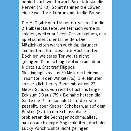
behielt auch vor Torwart Patrick Jeske die
Nerven (45.+3). Somit nahmen die Löwen
eine Zwei-Tore-Führung mit in die Pause.
Die Maßgabe von Trainer Gutsmiedl für die
2. Halbzeit lautete, weiter nach vorne zu
spielen, weiter auf dem Gas zu bleiben, das
Spiel schnell zu entscheiden. Die
Möglichkeiten waren auch da, darunter
mindestens fünf absolute Hochkaräter.
Doch ein weiteres Tor wollte nicht
gelingen. Dann schlug Teutonia aus dem
Nichts zu. Erst traf Filippos
Gkasimpagiazov aus 30 Meter mit einem
Traumtor in den Winkel (76.). Drei Minuten
später glich Henry Böhm mit einem 22-
Meter-Schuss von rechts flach ins lange
Eck zum 3:3 aus (79.). Beinahe hätten die
Gäste die Partie komplett auf den Kopf
gestellt, aber Keeper Schober war auf dem
Posten (82.). In der Schlussphase
probierten die Sechzger nochmal alles,
hatten auch einige Möglichkeiten, doch der
Lucky Punch wollte nicht gelingen.