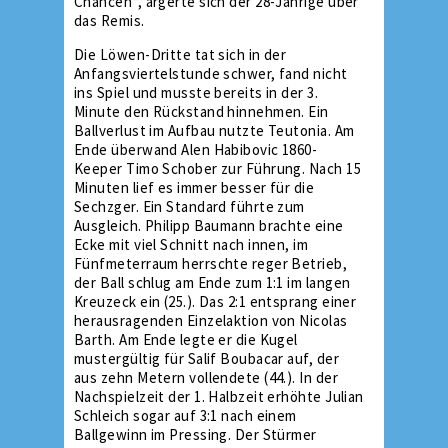
Chancen“, ärgerte sich der 28-Jährige über
das Remis.
Die Löwen-Dritte tat sich in der
Anfangsviertelstunde schwer, fand nicht
ins Spiel und musste bereits in der 3.
Minute den Rückstand hinnehmen. Ein
Ballverlust im Aufbau nutzte Teutonia. Am
Ende überwand Alen Habibovic 1860-
Keeper Timo Schober zur Führung. Nach 15
Minuten lief es immer besser für die
Sechzger. Ein Standard führte zum
Ausgleich. Philipp Baumann brachte eine
Ecke mit viel Schnitt nach innen, im
Fünfmeterraum herrschte reger Betrieb,
der Ball schlug am Ende zum 1:1 im langen
Kreuzeck ein (25.). Das 2:1 entsprang einer
herausragenden Einzelaktion von Nicolas
Barth. Am Ende legte er die Kugel
mustergültig für Salif Boubacar auf, der
aus zehn Metern vollendete (44.). In der
Nachspielzeit der 1. Halbzeit erhöhte Julian
Schleich sogar auf 3:1 nach einem
Ballgewinn im Pressing. Der Stürmer