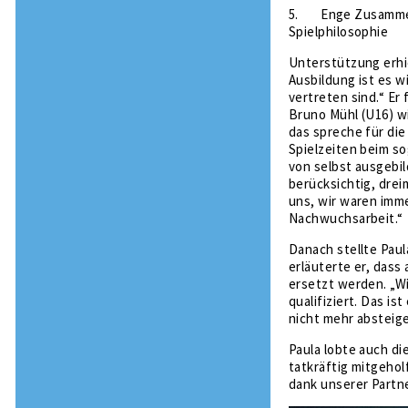
5.
Enge Zusammen
Spielphilosophie
Unterstützung erhie
Ausbildung ist es w
vertreten sind.“ Er
Bruno Mühl (U16) wi
das spreche für die
Spielzeiten beim s
von selbst ausgebil
berücksichtig, drei
uns, wir waren imme
Nachwuchsarbeit.“
Danach stellte Paul
erläuterte er, das
ersetzt werden. „W
qualifiziert. Das is
nicht mehr absteig
Paula lobte auch di
tatkräftig mitgehol
dank unserer Partne