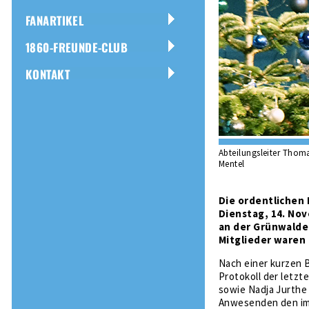
FANARTIKEL
1860-FREUNDE-CLUB
KONTAKT
Abteilungsleiter Thom
Mentel
Die ordentlichen
Dienstag, 14. No
an der Grünwalder
Mitglieder waren
Nach einer kurzen 
Protokoll der let
sowie Nadja Jurthe
Anwesenden den im 