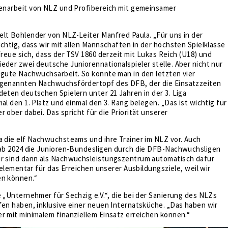
arbeit von NLZ und Profibereich mit gemeinsamer
lt Bohlender von NLZ-Leiter Manfred Paula. „Für uns in der
ichtig, dass wir mit allen Mannschaften in der höchsten Spielklasse
 freue sich, dass der TSV 1860 derzeit mit Lukas Reich (U18) und
eder zwei deutsche Juniorennationalspieler stelle. Aber nicht nur
 gute Nachwuchsarbeit. So konnte man in den letzten vier
ogenannten Nachwuchsfördertopf des DFB, der die Einsatzzeiten
deten deutschen Spielern unter 21 Jahren in der 3. Liga
mal den 1. Platz und einmal den 3. Rang belegen. „Das ist wichtig für
r ober dabei. Das spricht für die Priorität unserer
a die elf Nachwuchsteams und ihre Trainer im NLZ vor. Auch
s ab 2024 die Junioren-Bundesligen durch die DFB-Nachwuchsligen
ir sind dann als Nachwuchsleistungszentrum automatisch dafür
t elementar für das Erreichen unserer Ausbildungsziele, weil wir
en können.“
e „Unternehmer für Sechzig e.V.“, die bei der Sanierung des NLZs
fen haben, inklusive einer neuen Internatsküche. „Das haben wir
r mit minimalem finanziellem Einsatz erreichen können.“