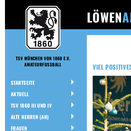
LÖWEN
A
TSV MÜNCHEN VON 1860 E.V.
AMATEURFUSSBALL
VIEL POSITIV
STARTSEITE
AKTUELL
TSV 1860 III UND IV
ALTE HERREN (AH)
FRAUEN