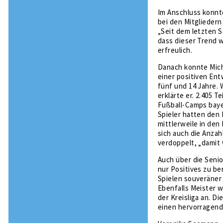
Im Anschluss konnte
bei den Mitgliedern
„Seit dem letzten S
dass dieser Trend w
erfreulich.
Danach konnte Mich
einer positiven Ent
fünf und 14 Jahre. 
erklärte er. 2.405 
Fußball-Camps baye
Spieler hatten den
mittlerweile in de
sich auch die Anzah
verdoppelt, „damit 
Auch über die Senio
nur Positives zu be
Spielen souveräner 
Ebenfalls Meister w
der Kreisliga an. D
einen hervorragende