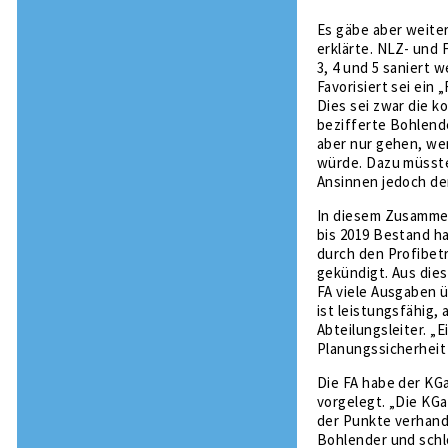
Es gäbe aber weite
erklärte. NLZ- und 
3, 4 und 5 saniert 
Favorisiert sei ein
Dies sei zwar die ko
bezifferte Bohlend
aber nur gehen, we
würde. Dazu müsste
Ansinnen jedoch der
In diesem Zusammen
bis 2019 Bestand h
durch den Profibetr
gekündigt. Aus dies
FA viele Ausgaben ü
ist leistungsfähig,
Abteilungsleiter. „
Planungssicherheit 
Die FA habe der KG
vorgelegt. „Die KGa
der Punkte verhand
Bohlender und schl