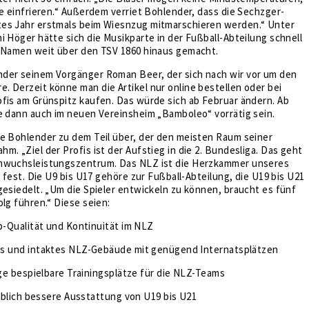
le einfrieren.“ Außerdem verriet Bohlender, dass die Sechzger-
es Jahr erstmals beim Wiesnzug mitmarschieren werden.“ Unter
i Höger hätte sich die Musikparte in der Fußball-Abteilung schnell
n Namen weit über den TSV 1860 hinaus gemacht.
der seinem Vorgänger Roman Beer, der sich nach wir vor um den
 Derzeit könne man die Artikel nur online bestellen oder bei
fis am Grünspitz kaufen. Das würde sich ab Februar ändern. Ab
e dann auch im neuen Vereinsheim „Bamboleo“ vorrätig sein.
te Bohlender zu dem Teil über, der den meisten Raum seiner
m. „Ziel der Profis ist der Aufstieg in die 2. Bundesliga. Das geht
hwuchsleistungszentrum. Das NLZ ist die Herzkammer unseres
r fest. Die U9 bis U17 gehöre zur Fußball-Abteilung, die U19 bis U21
gesiedelt. „Um die Spieler entwickeln zu können, braucht es fünf
olg führen.“ Diese seien:
p-Qualität und Kontinuität im NLZ
 und intaktes NLZ-Gebäude mit genügend Internatsplätzen
ge bespielbare Trainingsplätze für die NLZ-Teams
eblich bessere Ausstattung von U19 bis U21