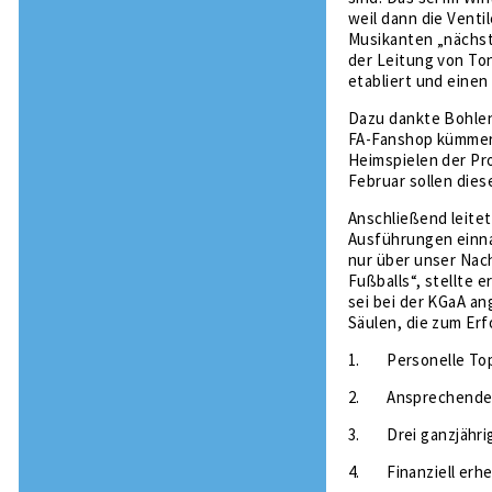
weil dann die Venti
Musikanten „nächst
der Leitung von Ton
etabliert und eine
Dazu dankte Bohlen
FA-Fanshop kümmere.
Heimspielen der Pro
Februar sollen dies
Anschließend leite
Ausführungen einnah
nur über unser Nac
Fußballs“, stellte e
sei bei der KGaA an
Säulen, die zum Erf
1.
Personelle To
2.
Ansprechendes
3.
Drei ganzjähri
4.
Finanziell erh