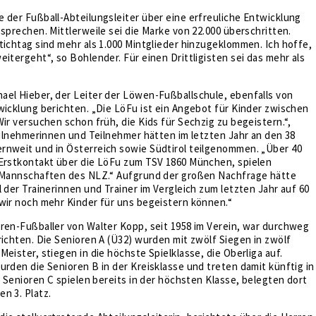
 der Fußball-Abteilungsleiter über eine erfreuliche Entwicklung
 sprechen. Mittlerweile sei die Marke von 22.000 überschritten.
tichtag sind mehr als 1.000 Mintglieder hinzugeklommen. Ich hoffe,
eitergeht“, so Bohlender. Für einen Drittligisten sei das mehr als
ael Hieber, der Leiter der Löwen-Fußballschule, ebenfalls von
wicklung berichten. „Die LöFu ist ein Angebot für Kinder zwischen
Wir versuchen schon früh, die Kids für Sechzig zu begeistern.“,
Teilnehmerinnen und Teilnehmer hätten im letzten Jahr an den 38
rnweit und in Österreich sowie Südtirol teilgenommen. „Über 40
 Erstkontakt über die LöFu zum TSV 1860 München, spielen
n Mannschaften des NLZ.“ Aufgrund der großen Nachfrage hätte
l der Trainerinnen und Trainer im Vergleich zum letzten Jahr auf 60
wir noch mehr Kinder für uns begeistern können.“
ren-Fußballer von Walter Kopp, seit 1958 im Verein, war durchweg
richten. Die Senioren A (Ü32) wurden mit zwölf Siegen in zwölf
Meister, stiegen in die höchste Spielklasse, die Oberliga auf.
urden die Senioren B in der Kreisklasse und treten damit künftig in
ie Senioren C spielen bereits in der höchsten Klasse, belegten dort
n 3. Platz.