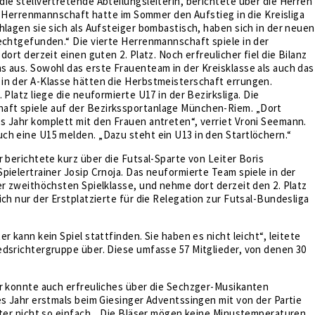
ie stellvertretende Abteilungsleiterin, berichtete über die Herren
tte Herrenmannschaft hatte im Sommer den Aufstieg in die Kreisliga
hlagen sie sich als Aufsteiger bombastisch, haben sich in der neuen
echtgefunden.“ Die vierte Herrenmannschaft spiele in der
dort derzeit einen guten 2. Platz. Noch erfreulicher fiel die Bilanz
 aus. Sowohl das erste Frauenteam in der Kreisklasse als auch das
in der A-Klasse hätten die Herbstmeisterschaft errungen.
 Platz liege die neuformierte U17 in der Bezirksliga. Die
ft spiele auf der Bezirkssportanlage München-Riem. „Dort
s Jahr komplett mit den Frauen antreten“, verriet Vroni Seemann.
ch eine U15 melden. „Dazu steht ein U13 in den Startlöchern.“
r berichtete kurz über die Futsal-Sparte von Leiter Boris
pielertrainer Josip Crnoja. Das neuformierte Team spiele in der
er zweithöchsten Spielklasse, und nehme dort derzeit den 2. Platz
ich nur der Erstplatzierte für die Relegation zur Futsal-Bundesliga
r kann kein Spiel stattfinden. Sie haben es nicht leicht“, leitete
edsrichtergruppe über. Diese umfasse 57 Mitglieder, von denen 30
er konnte auch erfreuliches über die Sechzger-Musikanten
es Jahr erstmals beim Giesinger Adventssingen mit von der Partie
nter nicht so einfach. „Die Bläser mögen keine Minustemperaturen,