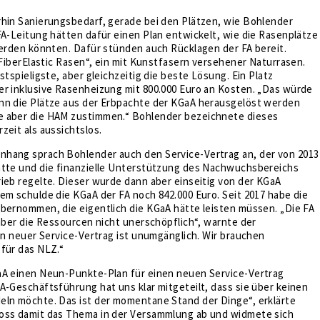
rhin Sanierungsbedarf, gerade bei den Plätzen, wie Bohlender
FA-Leitung hätten dafür einen Plan entwickelt, wie die Rasenplätze
werden könnten. Dafür stünden auch Rücklagen der FA bereit.
 „FiberElastic Rasen“, ein mit Kunstfasern versehener Naturrasen.
stspieligste, aber gleichzeitig die beste Lösung. Ein Platz
er inklusive Rasenheizung mit 800.000 Euro an Kosten. „Das würde
nn die Plätze aus der Erbpachte der KGaA herausgelöst werden
 aber die HAM zustimmen.“ Bohlender bezeichnete dieses
zeit als aussichtslos.
hang sprach Bohlender auch den Service-Vertrag an, der von 2013
atte und die finanzielle Unterstützung des Nachwuchsbereichs
ieb regelte. Dieser wurde dann aber einseitig von der KGaA
em schulde die KGaA der FA noch 842.000 Euro. Seit 2017 habe die
bernommen, die eigentlich die KGaA hätte leisten müssen. „Die FA
 aber die Ressourcen nicht unerschöpflich“, warnte der
Ein neuer Service-Vertrag ist unumgänglich. Wir brauchen
für das NLZ.“
aA einen Neun-Punkte-Plan für einen neuen Service-Vertrag
A-Geschäftsführung hat uns klar mitgeteilt, dass sie über keinen
eln möchte. Das ist der momentane Stand der Dinge“, erklärte
oss damit das Thema in der Versammlung ab und widmete sich