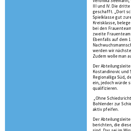
Veronika Seemann, d
III und IV. Die dri
geschafft. „Dort sc
Spielklasse gut zur
Kreisklasse, belege 
bei den Frauenteams
zweite Frauenteam 
Ebenfalls auf dem 1.
Nachwuchsmannscha
werden wir nächste
Zudem wolle man au
Der Abteilungsleite
Kostandinovic und S
Regionalliga Süd, d
ein, jedoch würde s
qualifizieren.
„Ohne Schiedsrichte
Bohlender zur Schi
aktiv pfeifen.
Der Abteilungsleit
berichten, die dies
sind. Das sei im Wi