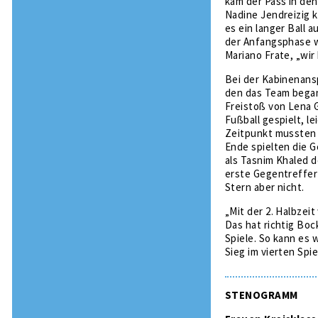
kam der Pass in den
Nadine Jendreizig k
es ein langer Ball a
der Anfangsphase wu
Mariano Frate, „wir
Bei der Kabinenans
den das Team began
Freistoß von Lena Gr
Fußball gespielt, l
Zeitpunkt mussten 
Ende spielten die 
als Tasnim Khaled d
erste Gegentreffer 
Stern aber nicht.
„Mit der 2. Halbzei
Das hat richtig Boc
Spiele. So kann es 
Sieg im vierten Spi
STENOGRAMM