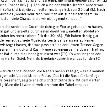
 Raum, den sich Sofia Endrizzi erlief, die im Eins-gegen-Eins Torfrau
eine Chance ließ (1.). Ähnlich auch der zweite Treffer. Wieder war
uf Sofia Endrizzi, die von außen ins lange Eck zum 2:0 traf (8.). Nach
rde es „wieder sehr zach, wie man auf gut bairisch sagt“, so
 hatten viele Chancen, die wir nicht genutzt haben.“
prache schien der Coach die richtigen Worte gefunden zu haben,
n gut und erzielte durch einen direkt verwandelten 20-Meter-
uber ins rechte obere Eck das 3:0 (48.). „Wir haben richtig gut
eider erneut zu viele Möglichkeiten leigengelassen. Zu keinen
wir Angst haben, das was passiert“, so der Löwen-Trainer. Gegen
Gegnerinnen Kick and Rush, kamen zu einem vermeidbaren Treffer,
er Ball durch die Hände gerutscht war (79.). Es war übrigens der
im vierten Spiel. Mehr als Ergebniskosmetik war das für den FC
t war ich sehr zufrieden, die Mädels haben gezeigt, was sie können.
k gemacht“, lobte Mariano Frate. „Das ist die Basis für künftige
weitergehen“, zeigte er sich sichtlich zufrieden. Mit dem vierten
el grüßen die Löwinnen weiterhin von der Tabellenspitze.