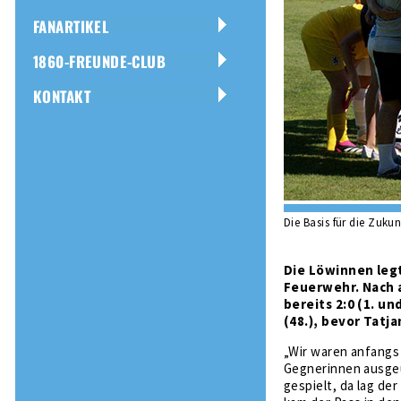
FANARTIKEL
1860-FREUNDE-CLUB
KONTAKT
Die Basis für die Zuku
Die Löwinnen legt
Feuerwehr. Nach a
bereits 2:0 (1. u
(48.), bevor Tatja
„Wir waren anfangs 
Gegnerinnen ausgeü
gespielt, da lag de