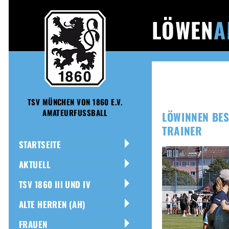
LÖWEN
A
TSV MÜNCHEN VON 1860 E.V.
AMATEURFUSSBALL
LÖWINNEN BESI
TRAINER
STARTSEITE
AKTUELL
TSV 1860 III UND IV
ALTE HERREN (AH)
FRAUEN