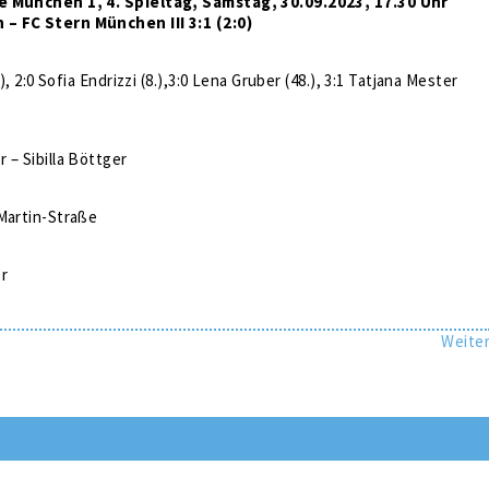
e München 1, 4. Spieltag, Samstag, 30.09.2023, 17.30 Uhr
– FC Stern München III 3:1 (2:0)
.), 2:0 Sofia Endrizzi (8.),3:0 Lena Gruber (48.), 3:1 Tatjana Mester
 – Sibilla Böttger
Martin-Straße
er
Weite