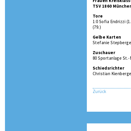
Frauen Kreisklass
TSV 1860 München 
Tore
1:0 Sofia Endrizzi (1
(79.)
Gelbe Karten
Stefanie Stepberger
Zuschauer
80 Sportanlage St.-
Schiedsrichter
Christian Kienberg
Zurück