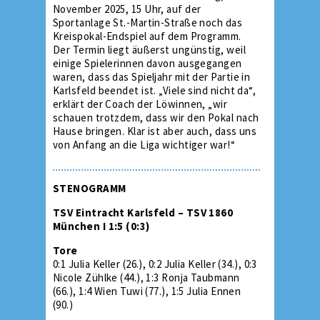
November 2025, 15 Uhr, auf der
Sportanlage St.-Martin-Straße noch das
Kreispokal-Endspiel auf dem Programm.
Der Termin liegt äußerst ungünstig, weil
einige Spielerinnen davon ausgegangen
waren, dass das Spieljahr mit der Partie in
Karlsfeld beendet ist. „Viele sind nicht da“,
erklärt der Coach der Löwinnen, „wir
schauen trotzdem, dass wir den Pokal nach
Hause bringen. Klar ist aber auch, dass uns
von Anfang an die Liga wichtiger war!“
STENOGRAMM
TSV Eintracht Karlsfeld – TSV 1860
München I 1:5 (0:3)
Tore
0:1 Julia Keller (26.), 0:2 Julia Keller (34.), 0:3
Nicole Zühlke (44.), 1:3 Ronja Taubmann
(66.), 1:4 Wien Tuwi (77.), 1:5 Julia Ennen
(90.)