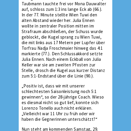
Taubmann tauchte frei vor Mona Dauwalter
auf, schloss zum 1:3 ins lange Eck ab (66.).
In der 77. Minute stellte Wien Tuwi den
alten Abstand wieder her. Julia Ennen
wollte in zentraler Position mitten im
Strafraum abschließen, der Schuss wurde
geblockt, die Kugel sprang zu Wien Tuwi,
die mit links aus 17 Metern per Lupfer über
Torfrau Nadja Froschmaier hinweg das 4:1
markierte (77.). Den Schlussakkord setzte
Julia Ennen. Nach einem Eckball von Julia
Keller war sie am zweiten Pfosten zur
Stelle, drosch die Kugel aus kurzer Distanz
zum 5:1-Endstand über die Linie (90.).
„Positiv ist, dass wir mit unserer
schlechtesten Saisonleistung noch 5:1
gewinnen“, so der 28-jährige Coach. Wieso
es diesmal nicht so gut lief, konnte sich
Lorenzo Tonello auch nicht erklären.
„Vielleicht war 11 Uhr zu früh oder wir
haben die Gegnerinnen unterschätzt?“
Nun steht am kommenden Samstag, 29.