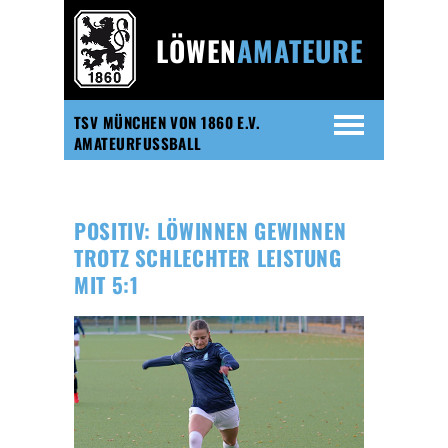
LÖWEN
AMATEURE
TSV MÜNCHEN VON 1860 E.V.
AMATEURFUSSBALL
POSITIV: LÖWINNEN GEWINNEN
TROTZ SCHLECHTER LEISTUNG
MIT 5:1