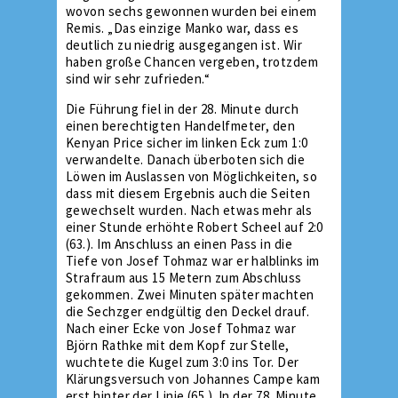
wovon sechs gewonnen wurden bei einem
Remis. „Das einzige Manko war, dass es
deutlich zu niedrig ausgegangen ist. Wir
haben große Chancen vergeben, trotzdem
sind wir sehr zufrieden.“
Die Führung fiel in der 28. Minute durch
einen berechtigten Handelfmeter, den
Kenyan Price sicher im linken Eck zum 1:0
verwandelte. Danach überboten sich die
Löwen im Auslassen von Möglichkeiten, so
dass mit diesem Ergebnis auch die Seiten
gewechselt wurden. Nach etwas mehr als
einer Stunde erhöhte Robert Scheel auf 2:0
(63.). Im Anschluss an einen Pass in die
Tiefe von Josef Tohmaz war er halblinks im
Strafraum aus 15 Metern zum Abschluss
gekommen. Zwei Minuten später machten
die Sechzger endgültig den Deckel drauf.
Nach einer Ecke von Josef Tohmaz war
Björn Rathke mit dem Kopf zur Stelle,
wuchtete die Kugel zum 3:0 ins Tor. Der
Klärungsversuch von Johannes Campe kam
erst hinter der Linie (65.). In der 78. Minute