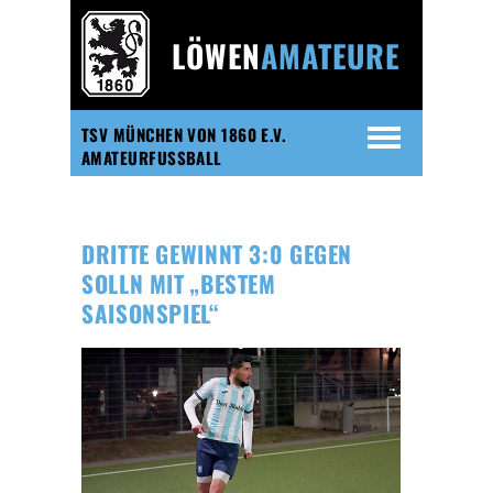
LÖWEN
AMATEURE
TSV MÜNCHEN VON 1860 E.V.
AMATEURFUSSBALL
DRITTE GEWINNT 3:0 GEGEN
SOLLN MIT „BESTEM
SAISONSPIEL“