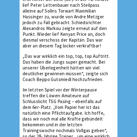
lief Peter Lettenbauer nach Steilpass
alleine auf Sollns Torwart Maximilian
Hassinger zu, wurde von Andre Metzger
jedoch zu Fall gebracht. Schiedsrichter
Alexandros Markou zeigte erneut auf den
Punkt. Wieder lief Kenyan Price an, doch
diesmal verschoss der Kapitän. Das war
aber an diesem Tag locker verkraftbar!
„Das war wirklich ein top, top, top Auftritt.
Das haben die Jungs super gemacht. Bei
unserer Überlegenheit hätten wir viel
deutlicher gewinnen müssen“, zeigte sich
Coach Beppo Gutsmiedl hochzufrieden.
Im letzten Spiel vor der Winterpause
treffen die Löwen-Amateure auf
Schlusslicht TSG Pasing – ebenfalls auf
dem 6er-Platz. „Vom Papier her ist das
natürlich eine Pflichtaufgabe. Ich hoffe,
dass wir noch mal alle Kräfte gebündelt
bekommen und in der letzten
Trainingswoche nochmals Vollgas geben“,
so der 28-Jährige Trainer, „um eine wirklich