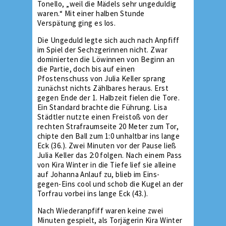
Tonello, „weil die Mädels sehr ungeduldig
waren.“ Mit einer halben Stunde
Verspätung ging es los.
Die Ungeduld legte sich auch nach Anpfiff
im Spiel der Sechzgerinnen nicht. Zwar
dominierten die Löwinnen von Beginn an
die Partie, doch bis auf einen
Pfostenschuss von Julia Keller sprang
zunächst nichts Zählbares heraus. Erst
gegen Ende der 1. Halbzeit fielen die Tore.
Ein Standard brachte die Führung. Lisa
Städtler nutzte einen Freistoß von der
rechten Strafraumseite 20 Meter zum Tor,
chipte den Ball zum 1:0 unhaltbar ins lange
Eck (36.). Zwei Minuten vor der Pause ließ
Julia Keller das 2:0 folgen. Nach einem Pass
von Kira Winter in die Tiefe lief sie alleine
auf Johanna Anlauf zu, blieb im Eins-
gegen-Eins cool und schob die Kugel an der
Torfrau vorbei ins lange Eck (43.).
Nach Wiederanpfiff waren keine zwei
Minuten gespielt, als Torjägerin Kira Winter