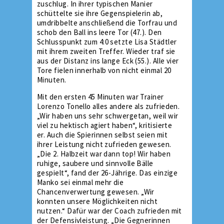
zuschlug. In ihrer typischen Manier
schüttelte sie ihre Gegenspielerin ab,
umdribbelte anschließend die Torfrau und
schob den Ball ins leere Tor (47.). Den
Schlusspunkt zum 4:0 setzte Lisa Städtler
mit ihrem zweiten Treffer. Wieder traf sie
aus der Distanz ins lange Eck (55.). Alle vier
Tore fielen innerhalb von nicht einmal 20
Minuten.
Mit den ersten 45 Minuten war Trainer
Lorenzo Tonello alles andere als zufrieden.
„Wir haben uns sehr schwergetan, weil wir
viel zu hektisch agiert haben“, kritisierte
er. Auch die Spierinnen selbst seien mit
ihrer Leistung nicht zufrieden gewesen.
„Die 2. Halbzeit war dann top! Wir haben
ruhige, saubere und sinnvolle Bälle
gespielt“, fand der 26-Jährige. Das einzige
Manko sei einmal mehr die
Chancenverwertung gewesen. „Wir
konnten unsere Möglichkeiten nicht
nutzen.“ Dafür war der Coach zufrieden mit
der Defensivleistung. „Die Gegnerinnen