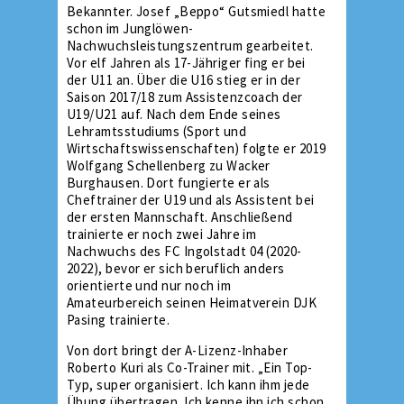
Bekannter. Josef „Beppo“ Gutsmiedl hatte
schon im Junglöwen-
Nachwuchsleistungszentrum gearbeitet.
Vor elf Jahren als 17-Jähriger fing er bei
der U11 an. Über die U16 stieg er in der
Saison 2017/18 zum Assistenzcoach der
U19/U21 auf. Nach dem Ende seines
Lehramtsstudiums (Sport und
Wirtschaftswissenschaften) folgte er 2019
Wolfgang Schellenberg zu Wacker
Burghausen. Dort fungierte er als
Cheftrainer der U19 und als Assistent bei
der ersten Mannschaft. Anschließend
trainierte er noch zwei Jahre im
Nachwuchs des FC Ingolstadt 04 (2020-
2022), bevor er sich beruflich anders
orientierte und nur noch im
Amateurbereich seinen Heimatverein DJK
Pasing trainierte.
Von dort bringt der A-Lizenz-Inhaber
Roberto Kuri als Co-Trainer mit. „Ein Top-
Typ, super organisiert. Ich kann ihm jede
Übung übertragen. Ich kenne ihn ich schon