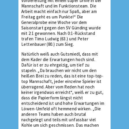
Vorbereitung mit einem super Drive in der
Mannschaft und im Funktionsteam. Die
Arbeit macht einfach nur Spaß, aber am
Freitag geht es um Punkte!“ Die
Generalprobe eine Woche vor dem
Saisonstart gegen den SV Günding wurde
mit 2:1 gewonnen. Nach 0:1-Rückstand
trafen Timo Ludwig (63.) und Peter
Lettenbauer (80.) zum Sieg.
Natürlich weiß auch Gutsmiedl, dass mit
dem Kader die Erwartungen hoch sind.
Dafür ist er zu ehrgeizig, um tief zu
stapeln. „Da brauchen wir nicht um den
heißen Brei zu reden, das ist eine top-top-
top Mannschaft, jeder einzelne Spieler ist
überragend. Aber vom Reden hat noch
keiner irgendwas erreicht“, weiß er zu gut,
dass die Papierform längst nicht
entscheidend ist und hohe Erwartungen im
Löwen-Umfeld oft hemmend wirken. „Die
anderen Teams haben auch brutal
nachgelegt und teils mit unfassbar viel
Kohle um sich geschmissen. Das machen