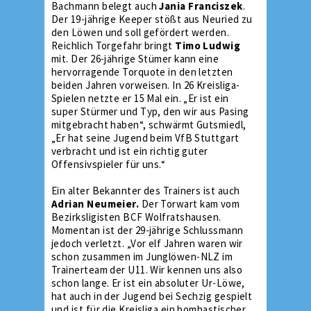
Bachmann belegt auch
Jania Franciszek
.
Der 19-jährige Keeper stößt aus Neuried zu
den Löwen und soll gefördert werden.
Reichlich Torgefahr bringt
Timo Ludwig
mit. Der 26-jährige Stümer kann eine
hervorragende Torquote in den letzten
beiden Jahren vorweisen. In 26 Kreisliga-
Spielen netzte er 15 Mal ein. „Er ist ein
super Stürmer und Typ, den wir aus Pasing
mitgebracht haben“, schwärmt Gutsmiedl,
„Er hat seine Jugend beim VfB Stuttgart
verbracht und ist ein richtig guter
Offensivspieler für uns.“
Ein alter Bekannter des Trainers ist auch
Adrian Neumeier.
Der Torwart kam vom
Bezirksligisten BCF Wolfratshausen.
Momentan ist der 29-jährige Schlussmann
jedoch verletzt. „Vor elf Jahren waren wir
schon zusammen im Junglöwen-NLZ im
Trainerteam der U11. Wir kennen uns also
schon lange. Er ist ein absoluter Ur-Löwe,
hat auch in der Jugend bei Sechzig gespielt
und ist für die Kreisliga ein bombastischer