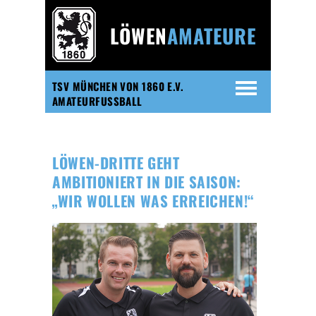
LÖWEN
AMATEURE
TSV MÜNCHEN VON 1860 E.V.
AMATEURFUSSBALL
LÖWEN-DRITTE GEHT
AMBITIONIERT IN DIE SAISON:
„WIR WOLLEN WAS ERREICHEN!“