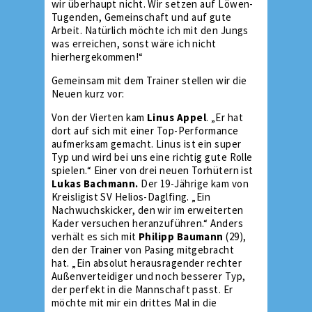
wir überhaupt nicht. Wir setzen auf Löwen-
Tugenden, Gemeinschaft und auf gute
Arbeit. Natürlich möchte ich mit den Jungs
was erreichen, sonst wäre ich nicht
hierhergekommen!“
Gemeinsam mit dem Trainer stellen wir die
Neuen kurz vor:
Von der Vierten kam
Linus Appel
. „Er hat
dort auf sich mit einer Top-Performance
aufmerksam gemacht. Linus ist ein super
Typ und wird bei uns eine richtig gute Rolle
spielen.“ Einer von drei neuen Torhütern ist
Lukas Bachmann.
Der 19-Jährige kam von
Kreisligist SV Helios-Daglfing. „Ein
Nachwuchskicker, den wir im erweiterten
Kader versuchen heranzuführen.“ Anders
verhält es sich mit
Philipp Baumann
(29),
den der Trainer von Pasing mitgebracht
hat. „Ein absolut herausragender rechter
Außenverteidiger und noch besserer Typ,
der perfekt in die Mannschaft passt. Er
möchte mit mir ein drittes Mal in die