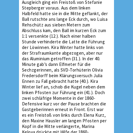
Ausgleich ging ein Freistoß von Stefanie
Stepberger voraus. Aus dem linken
Halbfeld hatte sie in die Mitte geflankt, der
Ball rutschte ans lange Eck durch, wo Luisa
Rehschütz aus sieben Metern zum
Abschluss kam, den Ball im kurzen Eck zum
1:1 versenkte (12.). Nach einer halben
Stunde verhinderte die Latte die Führung
der Löwinnen. Kira Winter hatte links von
der Strafraumkante abgezogen, aber nur
das Aluminium getroffen (31.). In der 40.
Minute gab’s dann Elfmeter für die
Sechzgerinnen, als SVD-Torhüterin Olivia
Fredersdorff beim Klärungsversuch Julia
Ennen zu Fall gebracht hatte (40.). Kira
Winter lief an, schob die Kugel neben dem
linken Pfosten zur Führung ein (41.). Doch
zwei schläfrige Momente in der 1860-
Defensive kurz vor der Pause brachten die
Gastgeberinnen erneut in Front. Erst war
es ein Freistoß von links durch Elena Kurz,
den Maxine Hausler am langen Pfosten per
Kopf in die Mitte verlängerte, Marina
Kelova drückte mit Hilfe der 1860-