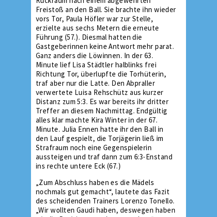
Rückraum nach einem abgewehrten
Freistoß an den Ball. Sie brachte ihn wieder
vors Tor, Paula Höfler war zur Stelle,
erzielte aus sechs Metern die erneute
Führung (57.). Diesmal hatten die
Gastgeberinnen keine Antwort mehr parat.
Ganz anders die Löwinnen. In der 63.
Minute lief Lisa Städtler halblinks frei
Richtung Tor, überlupfte die Torhüterin,
traf aber nur die Latte. Den Abpraller
verwertete Luisa Rehschütz aus kurzer
Distanz zum 5:3. Es war bereits ihr dritter
Treffer an diesem Nachmittag. Endgültig
alles klar machte Kira Winter in der 67.
Minute. Julia Ennen hatte ihr den Ball in
den Lauf gespielt, die Torjägerin ließ im
Strafraum noch eine Gegenspielerin
aussteigen und traf dann zum 6:3-Enstand
ins rechte untere Eck (67.)
„Zum Abschluss haben es die Mädels
nochmals gut gemacht“, lautete das Fazit
des scheidenden Trainers Lorenzo Tonello.
„Wir wollten Gaudi haben, deswegen haben