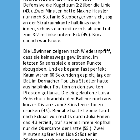
Defensive die Kugel zum 2:2 über die Linie
(43.). Zwei Minuten hatte Maxine Hausler
nur noch Stefanie Stepberger vor sich, zog
an der Strafraumkante halblinks nach
innen, schloss dann mit rechts ab und traf
zum 3:2 ins linke untere Eck (45.). Kurz
danach war Pause.
Die Löwinnen zeigten nach Wiederanpfiff,
dass sie keineswegs gewillt sind, im
letzten Saisonspiel die ersten Punkte
abzugeben. Und es begann fast perfekt.
Kaum waren 60 Sekunden gespielt, lag der
Ball im Dornacher Tor. Lisa Städtler hatte
aus halblinker Position an den zweiten
Pfosten geflankt. Die eingelaufene Luisa
Rehschütz brauchte den Ball nur noch aus
kurzer Distanz zum 3:3 ins leere Tor zu
drücken (47.). Beinahe hätte Leonie Lauth
nach Eckball von rechts durch Julia Ennen
das 4:3 erzielt, traf aber mit ihrem Kopfball
nur die Oberkante der Latte (55.). Zwei
Minuten später kam Lisa Städtler im