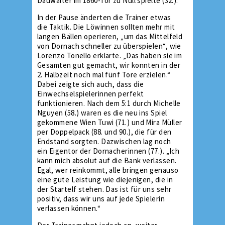
Dauwalter im 1860-Tor zu Null spielte (32.).
In der Pause änderten die Trainer etwas
die Taktik. Die Löwinnen sollten mehr mit
langen Bällen operieren, „um das Mittelfeld
von Dornach schneller zu überspielen“, wie
Lorenzo Tonello erklärte. „Das haben sie im
Gesamten gut gemacht, wir konnten in der
2. Halbzeit noch mal fünf Tore erzielen.“
Dabei zeigte sich auch, dass die
Einwechselspielerinnen perfekt
funktionieren. Nach dem 5:1 durch Michelle
Nguyen (58.) waren es die neu ins Spiel
gekommene Wien Tuwi (71.) und Mira Müller
per Doppelpack (88. und 90.), die für den
Endstand sorgten. Dazwischen lag noch
ein Eigentor der Dornacherinnen (77.). „Ich
kann mich absolut auf die Bank verlassen.
Egal, wer reinkommt, alle bringen genauso
eine gute Leistung wie diejenigen, die in
der Startelf stehen. Das ist für uns sehr
positiv, dass wir uns auf jede Spielerin
verlassen können.“