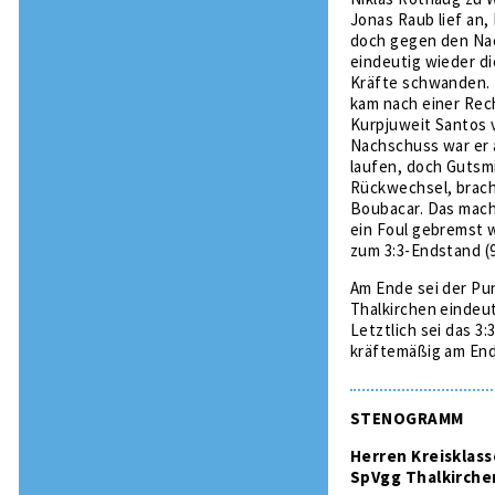
Jonas Raub lief an,
doch gegen den Nac
eindeutig wieder d
Kräfte schwanden. T
kam nach einer Rec
Kurpjuweit Santos 
Nachschuss war er a
laufen, doch Gutsm
Rückwechsel, bracht
Boubacar. Das macht
ein Foul gebremst w
zum 3:3-Endstand (9
Am Ende sei der Pun
Thalkirchen eindeut
Letztlich sei das 3
kräftemäßig am End
STENOGRAMM
Herren Kreisklass
SpVgg Thalkirchen