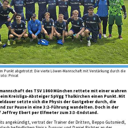
en Punkt abgetrotzt: Die vierte Löwen-Mannschaft mit Verstärkung durch die
Foto: Privat
nmannschaft des TSV 1860 München rettete mit einer wahren
eim Kreisliga-Absteiger SpVgg Thalkirchen einen Punkt. Mit
dauer setzte sich die Physis der Gastgeber durch, die
nd zur Pause in eine 3:2-Führung wandelten. Doch in der
f Jeffrey Ebert per Elfmeter zum 3:3-Endstand.
its angekündigt, vertrat der Trainer der Dritten, Beppo Gutsmiedl,
Urlaub befindlichen Sinisa Zurovac und Daniel Richter an der