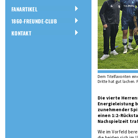
FANARTIKEL
1860-FREUNDE-CLUB
KONTAKT
Dem Titelfavoriten ein
Dritte hat gut lachen. 
Die vierte Herre
Energieleistung b
zunehmender Spiel
einen 1:2-Rücksta
Nachspielzeit tra
Wie im Vorfeld bere
die beiden sich im 