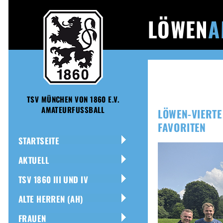
LÖWEN
A
TSV MÜNCHEN VON 1860 E.V.
AMATEURFUSSBALL
LÖWEN-VIERTE
FAVORITEN
STARTSEITE
AKTUELL
TSV 1860 III UND IV
ALTE HERREN (AH)
FRAUEN