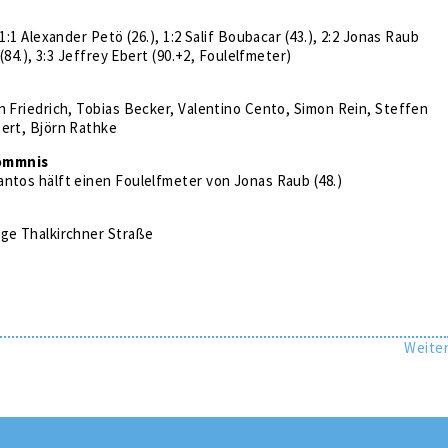
 1:1 Alexander Petö (26.), 1:2 Salif Boubacar (43.), 2:2 Jonas Raub
 (84.), 3:3 Jeffrey Ebert (90.+2, Foulelfmeter)
n Friedrich, Tobias Becker, Valentino Cento, Simon Rein, Steffen
ert, Björn Rathke
ommnis
ntos hälft einen Foulelfmeter von Jonas Raub (48.)
age Thalkirchner Straße
Weite