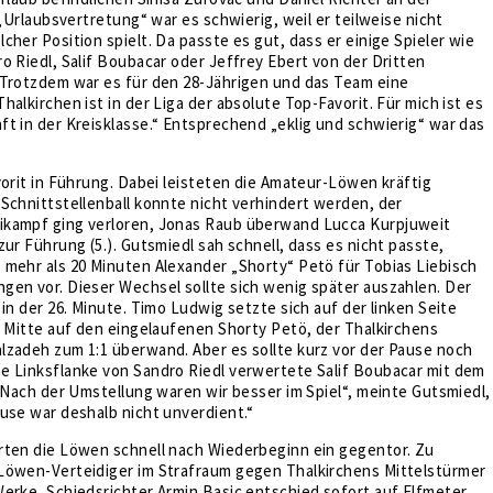
 „Urlaubsvertretung“ war es schwierig, weil er teilweise nicht
cher Position spielt. Da passte es gut, dass er einige Spieler wie
o Riedl, Salif Boubacar oder Jeffrey Ebert von der Dritten
 Trotzdem war es für den 28-Jährigen und das Team eine
halkirchen ist in der Liga der absolute Top-Favorit. Für mich ist es
t in der Kreisklasse.“ Entsprechend „eklig und schwierig“ war das
vorit in Führung. Dabei leisteten die Amateur-Löwen kräftig
Schnittstellenball konnte nicht verhindert werden, der
kampf ging verloren, Jonas Raub überwand Lucca Kurpjuweit
zur Führung (5.). Gutsmiedl sah schnell, dass es nicht passte,
mehr als 20 Minuten Alexander „Shorty“ Petö für Tobias Liebisch
gen vor. Dieser Wechsel sollte sich wenig später auszahlen. Der
 in der 26. Minute. Timo Ludwig setzte sich auf der linken Seite
e Mitte auf den eingelaufenen Shorty Petö, der Thalkirchens
lzadeh zum 1:1 überwand. Aber es sollte kurz vor der Pause noch
e Linksflanke von Sandro Riedl verwertete Salif Boubacar mit dem
 „Nach der Umstellung waren wir besser im Spiel“, meinte Gutsmiedl,
use war deshalb nicht unverdient.“
rten die Löwen schnell nach Wiederbeginn ein gegentor. Zu
Löwen-Verteidiger im Strafraum gegen Thalkirchens Mittelstürmer
erke, Schiedsrichter Armin Basic entschied sofort auf Elfmeter.