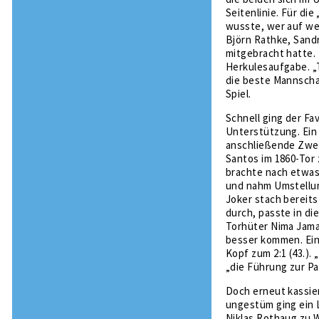
Seitenlinie. Für die
wusste, wer auf wel
Björn Rathke, Sandr
mitgebracht hatte.
Herkulesaufgabe. „T
die beste Mannschaf
Spiel.
Schnell ging der Fa
Unterstützung. Ein 
anschließende Zwei
Santos im 1860-Tor 
brachte nach etwas 
und nahm Umstellun
Joker stach bereits
durch, passte in di
Torhüter Nima Jama
besser kommen. Ein
Kopf zum 2:1 (43.).
„die Führung zur Pa
Doch erneut kassie
ungestüm ging ein 
Niklas Rothaug zu W