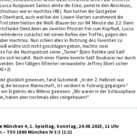
 Lucca Kurpjuweit Santos ahnte die Ecke, parierte den Abschluss,
hschuss war er machtlos (48.). Nun hatten die Gastgeber
ie Oberhand, auch weil bei der Löwen-Vierten zunehmend die
rotzdem hielten die Weiß-Blauen bis zur 84. Minute das 2:2. Dann
htsflanke Omid Amiri am zweiten Pfosten frei zum Kopfball, Lucca
verhinderte zunächst mit einem Reflex den Treffer, gegen den
ber machtlos. Nun schien alles in Richtung des Favoriten zu
iedl wollte sich nicht geschlagen geben, machte zwei
e für die Nachspielzeit seine „Türme“ Björn Rathke und Salif
e sich bezahlt. Nach einer Flanke konnte Salif Boubacar nur durch
erden. Den fälligen Elfmeter verwandelte Jeffrey Ebert sicher
0.+2).
kt glücklich gewesen, fand Gutsmiedl. „In der 2. Halbzeit war
ig die bessere Mannschaft, ist verdient in Führung gegangen.“
:3 ein Ergebnis des Willens gewesen. „Wir waren in der Schlussphase
e, haben aber nochmals alles reingehauen!“
e München 4, 1. Spieltag, Sonntag, 24.08.2025, 11 Uhr
 – TSV 1860 München IV 3:3 (1:2)