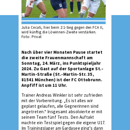
Julia Cecati, hier beim 2:1-Sieg gegen den FCA II,
wird künftig die Löwinnen-Zweite verstärken.
Foto: Privat
Nach über vier Monaten Pause startet
die zweite Frauenmannschaft am
Sonntag, 24. März, ins Punktspieljahr
2024. Zu Gast auf der Sportanlage St.-
Martin-Straße (St.-Martin-Str. 35,
81541 München) ist der FC Ottobrunn.
Anpfiff ist um 11 Uhr.
Trainer Andreas Winkler ist sehr zufrieden
mit der Vorbereitung. „Es ist alles wir
geplant gelaufen, alle Gegnerinnen sind
angetreten.“ Insgesamt absolvierte er mit
seinem Team fünf Tests. Den Auftakt
machte ein Testspiel gegen die eigene U17.
Im Trainingslager am Gardasee ging’s dann