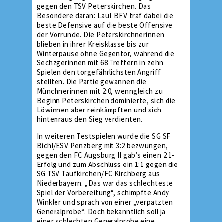
gegen den TSV Peterskirchen. Das
Besondere daran: Laut BFV traf dabei die
beste Defensive auf die beste Offensive
der Vorrunde. Die Peterskirchnerinnen
blieben in ihrer Kreisklasse bis zur
Winterpause ohne Gegentor, während die
Sechzgerinnen mit 68 Treffern in zehn
Spielen den torgefährlichsten Angriff
stellten. Die Partie gewannen die
Münchnerinnen mit 2:0, wenngleich zu
Beginn Peterskirchen dominierte, sich die
Löwinnen aber reinkämpften und sich
hintenraus den Sieg verdienten.
In weiteren Testspielen wurde die SG SF
Bichl/ESV Penzberg mit 3:2 bezwungen,
gegen den FC Augsburg II gab’s einen 2:1-
Erfolg und zum Abschluss ein 1:1 gegen die
SG TSV Taufkirchen/FC Kirchberg aus
Niederbayern. „Das war das schlechteste
Spiel der Vorbereitung“, schimpfte Andy
Winkler und sprach von einer „verpatzten
Generalprobe“. Doch bekanntlich soll ja
einer schlechten Generalprobe eine